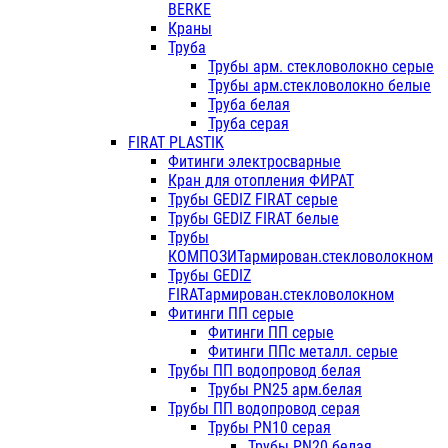
BERKE
Краны
Труба
Трубы арм. стекловолокно серые
Трубы арм.стекловолокно белые
Труба белая
Труба серая
FIRAT PLASTIK
Фитинги электросварные
Кран для отопления ФИРАТ
Трубы GEDIZ FIRAT серые
Трубы GEDIZ FIRAT белые
Трубы
КОМПОЗИТармирован.стекловолокном
Трубы GEDIZ
FIRATармирован.стекловолокном
Фитинги ПП серые
Фитинги ПП серые
Фитинги ППс металл. серые
Трубы ПП водопровод белая
Трубы PN25 арм.белая
Трубы ПП водопровод серая
Трубы PN10 серая
Трубы PN20 белая