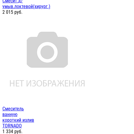
Смесит.д/
умыв.локтевой(хирург.)
2 015
руб.
Смеситель
ванную
короткий излив
TORNADO
1 334
руб.