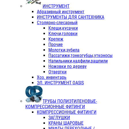
ИНСТРУМЕНТ
Абразивный инструмент
ИНСТРУМЕНТЫ ДЛЯ САНТЕХНИКА
Столярно-слесарный
Клещи,кусачки
Ключи,головки
Крепеж
Прочие
Молотки,зубила
Пассатижи,тонкогубцы,утконосы
Напильники,надфили,рашпили
Ножовки по дереву
Отвертки
Хоз. инвентарь
ЭЛ. ИНСТРУМЕНТ OASIS
ТРУБЫ ПОЛИЭТИЛЕНОВЫЕ-
КОМПРЕССИОННЫЕ ФИТИНГИ
КОМПРЕССИОННЫЕ ФИТИНГИ
ЗАГЛУШКИ
КРАНЫ ШАРОВЫЕ
МУФТЫ ПЕРЕХОДНЫЕ /