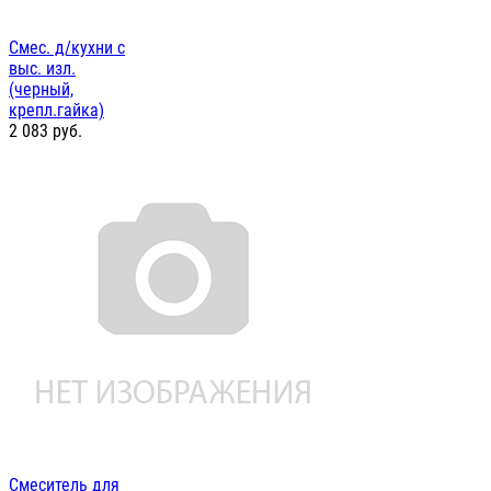
Смес. д/кухни с
выс. изл.
(черный,
крепл.гайка)
2 083
руб.
Смеситель для