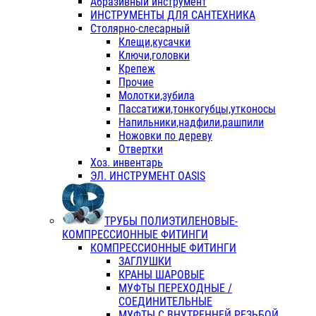
Абразивный инструмент
ИНСТРУМЕНТЫ ДЛЯ САНТЕХНИКА
Столярно-слесарный
Клещи,кусачки
Ключи,головки
Крепеж
Прочие
Молотки,зубила
Пассатижи,тонкогубцы,утконосы
Напильники,надфили,рашпили
Ножовки по дереву
Отвертки
Хоз. инвентарь
ЭЛ. ИНСТРУМЕНТ OASIS
ТРУБЫ ПОЛИЭТИЛЕНОВЫЕ-
КОМПРЕССИОННЫЕ ФИТИНГИ
КОМПРЕССИОННЫЕ ФИТИНГИ
ЗАГЛУШКИ
КРАНЫ ШАРОВЫЕ
МУФТЫ ПЕРЕХОДНЫЕ /
СОЕДИНИТЕЛЬНЫЕ
МУФТЫ С ВНУТРЕННЕЙ РЕЗЬБОЙ