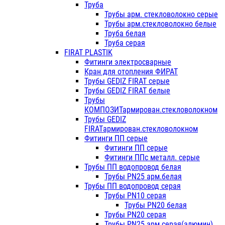
Труба
Трубы арм. стекловолокно серые
Трубы арм.стекловолокно белые
Труба белая
Труба серая
FIRAT PLASTIK
Фитинги электросварные
Кран для отопления ФИРАТ
Трубы GEDIZ FIRAT серые
Трубы GEDIZ FIRAT белые
Трубы
КОМПОЗИТармирован.стекловолокном
Трубы GEDIZ
FIRATармирован.стекловолокном
Фитинги ПП серые
Фитинги ПП серые
Фитинги ППс металл. серые
Трубы ПП водопровод белая
Трубы PN25 арм.белая
Трубы ПП водопровод серая
Трубы PN10 серая
Трубы PN20 белая
Трубы PN20 серая
Трубы PN25 арм.серая(алюмин)