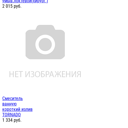
умыв.локтевой(хирург.)
2 015
руб.
Смеситель
ванную
короткий излив
TORNADO
1 334
руб.