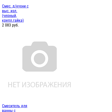
Смес. д/кухни с
выс. изл.
(черный,
крепл.гайка)
2 083
руб.
Смеситель для
ванны с