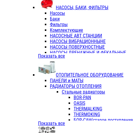
ФЛАНЦЫ / ВТУЛКИ
НАСОСЫ, БАКИ, ФИЛЬТРЫ
ТРОЙНИКИ ПЕРЕХОДНЫЕ / СОЕД
Насосы
ТРОЙНИКИ С ВНУТРЕННЕЙ РЕЗЬБ
Баки
ТРОЙНИКИ С НАРУЖНОЙ РЕЗЬБОЙ
Фильтры
КОЛЬЦА РЕЗИНОВЫЕ
Комплектующие
ТРУБЫ НАПОРНЫЕ
НАСОСНЫЕ АВТ СТАНЦИИ
ТРУБЫ ГОФРИРОВАННЫЕ ДВУХСЛ.
НАСОСЫ ВИБРАЦИОННЫНЕ
ТРУБЫ ПОЛИЭТИЛЕНОВЫЕ
НАСОСЫ ПОВЕРХНОСТНЫЕ
НАСОСЫ ДРЕНАЖНЫЕ И ФЕКАЛЬНЫЕ
Показать все
НАСОСЫ ПОВЫСИТ и ЦИРКУЛЯЦИОННЫ
НАСОСЫ СКВАЖИННЫЕ
ОТОПИТЕЛЬНОЕ ОБОРУДОВАНИЕ
ПАНЕЛИ и МАТЫ
РАДИАТОРЫ ОТОПЛЕНИЯ
Стальные радиаторы
BOR-PAN
OASIS
THERMALKING
THERMOKING
БОР-САН(старое поступление,
Показать все
БОРСАН
AZARIO