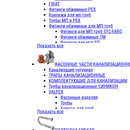
Фитинги ПП белые
FIRAT
Фитинги ПП белые
Фитинги обжимные PEX
Фитинги ППс металл.белые
Крепежи для мп труб
VALFEX
Трубы МП и PEX
Трубы PE-RT
Фитинги обжимные для МП труб
Трубы ПП водопровод белые
Фитинги для МП труб STC-FARO
Трубы ПП водопровод серые
Фитинги обжимные ТМ
Трубы армированные стекловолок
Фитинги для м/п STI
Показать все
Трубы армированные стекловолок
Фитинги для МП труб TITAN
Фитинги ПП серые
Фитинги для МП труб JIF
Краны
VALTEC
Фитинги с металл. серые
ФАСОННЫЕ ЧАСТИ КАНАЛИЗАЦИОНН
TK
Фитинги ПП (серые)
Канализация чугунная
VALFEX
Фитинги ПП белые
ТРАПЫ КАНАЛИЗАЦИОННЫЕ
Краны
КОМПЛЕКТУЮЩИЕ ДЛЯ КАНАЛИЗАЦИИ
Фитинги ПП (белые)
Трубы канализационные СИНИКОН
Фитинги ПП с металлом бел
VALFEX
ПК КОНТУР
Фасонные изделия
Краны полипропиленовые
Трубы
Трубы полипропиленивые
Хомуты для труб
Показать все
Труба PPR PN20
ПВХ (стройполимер)
Труба PPR-AL-PPR PN25(цент
Трубы
Труба PPR-GF-PPR PN25(арми
Фасонные изделия
Фитинги полипропиленовые