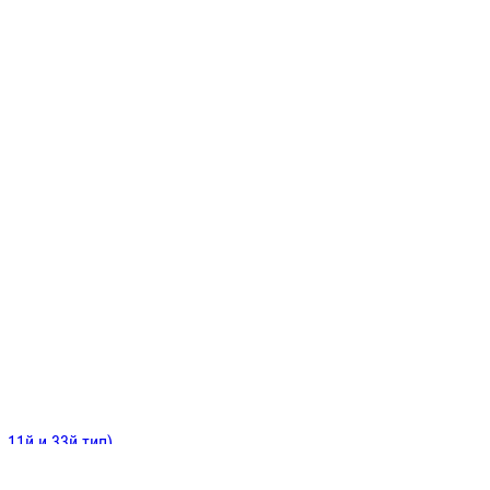
ИНИТЕЛЬНЫЕ
ОЙ
Е
 11й и 33й тип)