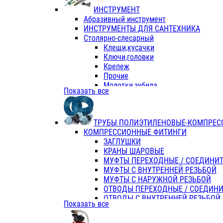
ИНСТРУМЕНТ
Абразивный инструмент
ИНСТРУМЕНТЫ ДЛЯ САНТЕХНИКА
Столярно-слесарный
Клещи,кусачки
Ключи,головки
Крепеж
Прочие
Молотки,зубила
Показать все
Пассатижи,тонкогубцы,утконосы
Напильники,надфили,рашпили
Ножовки по дереву
ТРУБЫ ПОЛИЭТИЛЕНОВЫЕ-КОМПРЕС
Отвертки
КОМПРЕССИОННЫЕ ФИТИНГИ
Хоз. инвентарь
ЗАГЛУШКИ
ЭЛ. ИНСТРУМЕНТ OASIS
КРАНЫ ШАРОВЫЕ
МУФТЫ ПЕРЕХОДНЫЕ / СОЕДИНИ
МУФТЫ С ВНУТРЕННЕЙ РЕЗЬБОЙ
МУФТЫ С НАРУЖНОЙ РЕЗЬБОЙ
ОТВОДЫ ПЕРЕХОДНЫЕ / СОЕДИН
ОТВОДЫ С ВНУТРЕННЕЙ РЕЗЬБОЙ
Показать все
ОТВОДЫ С НАРУЖНОЙ РЕЗЬБОЙ
СЕДЕЛКИ