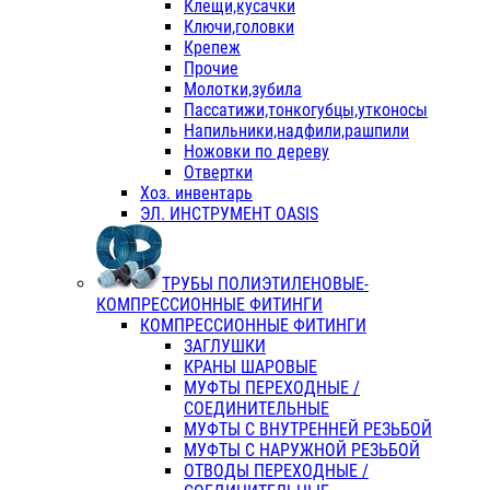
Клещи,кусачки
Ключи,головки
Крепеж
Прочие
Молотки,зубила
Пассатижи,тонкогубцы,утконосы
Напильники,надфили,рашпили
Ножовки по дереву
Отвертки
Хоз. инвентарь
ЭЛ. ИНСТРУМЕНТ OASIS
ТРУБЫ ПОЛИЭТИЛЕНОВЫЕ-
КОМПРЕССИОННЫЕ ФИТИНГИ
КОМПРЕССИОННЫЕ ФИТИНГИ
ЗАГЛУШКИ
КРАНЫ ШАРОВЫЕ
МУФТЫ ПЕРЕХОДНЫЕ /
СОЕДИНИТЕЛЬНЫЕ
МУФТЫ С ВНУТРЕННЕЙ РЕЗЬБОЙ
МУФТЫ С НАРУЖНОЙ РЕЗЬБОЙ
ОТВОДЫ ПЕРЕХОДНЫЕ /