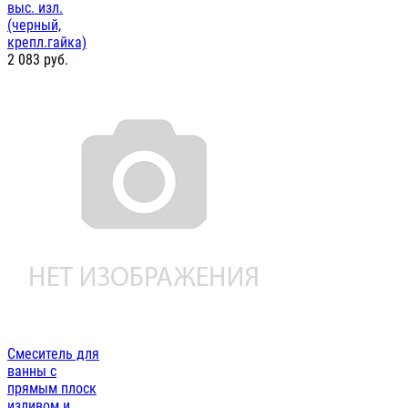
выс. изл.
(черный,
крепл.гайка)
2 083
руб.
Смеситель для
ванны с
прямым плоск
изливом и