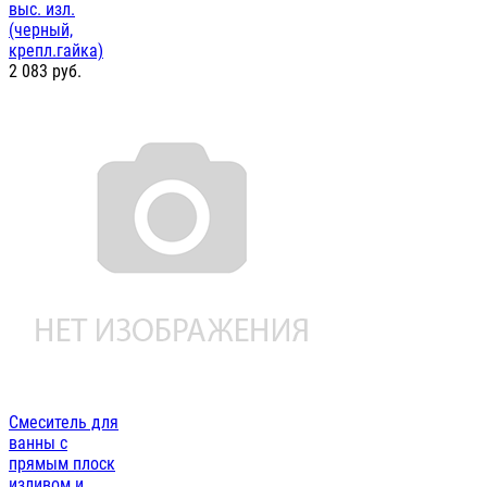
выс. изл.
(черный,
крепл.гайка)
2 083
руб.
Смеситель для
ванны с
прямым плоск
изливом и