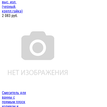
выс. изл.
(черный,
крепл.гайка)
2 083
руб.
Смеситель для
ванны с
прямым плоск
изливом и