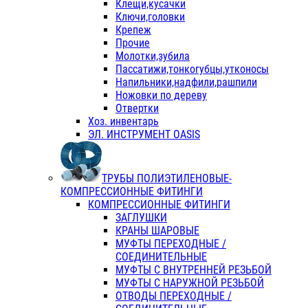
Клещи,кусачки
Ключи,головки
Крепеж
Прочие
Молотки,зубила
Пассатижи,тонкогубцы,утконосы
Напильники,надфили,рашпили
Ножовки по дереву
Отвертки
Хоз. инвентарь
ЭЛ. ИНСТРУМЕНТ OASIS
ТРУБЫ ПОЛИЭТИЛЕНОВЫЕ-
КОМПРЕССИОННЫЕ ФИТИНГИ
КОМПРЕССИОННЫЕ ФИТИНГИ
ЗАГЛУШКИ
КРАНЫ ШАРОВЫЕ
МУФТЫ ПЕРЕХОДНЫЕ /
СОЕДИНИТЕЛЬНЫЕ
МУФТЫ С ВНУТРЕННЕЙ РЕЗЬБОЙ
МУФТЫ С НАРУЖНОЙ РЕЗЬБОЙ
ОТВОДЫ ПЕРЕХОДНЫЕ /