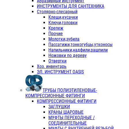
Абразивный инструмент
ИНСТРУМЕНТЫ ДЛЯ САНТЕХНИКА
Столярно-слесарный
Клещи,кусачки
Ключи,головки
Крепеж
Прочие
Молотки,зубила
Пассатижи,тонкогубцы,утконосы
Напильники,надфили,рашпили
Ножовки по дереву
Отвертки
Хоз. инвентарь
ЭЛ. ИНСТРУМЕНТ OASIS
ТРУБЫ ПОЛИЭТИЛЕНОВЫЕ-
КОМПРЕССИОННЫЕ ФИТИНГИ
КОМПРЕССИОННЫЕ ФИТИНГИ
ЗАГЛУШКИ
КРАНЫ ШАРОВЫЕ
МУФТЫ ПЕРЕХОДНЫЕ /
СОЕДИНИТЕЛЬНЫЕ
МУФТЫ С ВНУТРЕННЕЙ РЕЗЬБОЙ