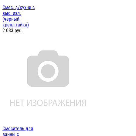
Смес. д/кухни с
выс. изл.
(черный,
крепл.гайка)
2 083
руб.
Смеситель для
ванны с