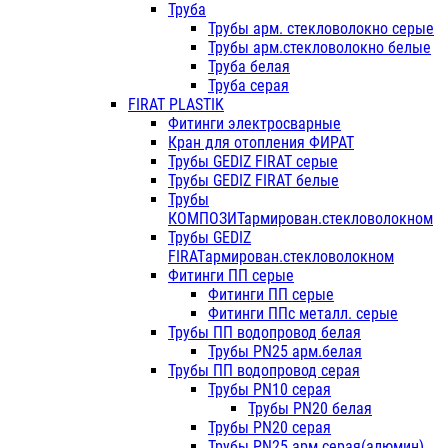
Труба
Трубы арм. стекловолокно серые
Трубы арм.стекловолокно белые
Труба белая
Труба серая
FIRAT PLASTIK
Фитинги электросварные
Кран для отопления ФИРАТ
Трубы GEDIZ FIRAT серые
Трубы GEDIZ FIRAT белые
Трубы
КОМПОЗИТармирован.стекловолокном
Трубы GEDIZ
FIRATармирован.стекловолокном
Фитинги ПП серые
Фитинги ПП серые
Фитинги ППс металл. серые
Трубы ПП водопровод белая
Трубы PN25 арм.белая
Трубы ПП водопровод серая
Трубы PN10 серая
Трубы PN20 белая
Трубы PN20 серая
Трубы PN25 арм.серая(алюмин)