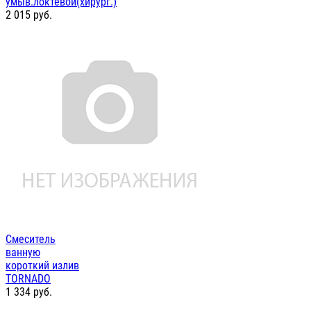
умыв.локтевой(хирург.)
2 015
руб.
Смеситель
ванную
короткий излив
TORNADO
1 334
руб.