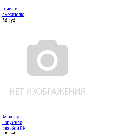
Гайка к
смесителю
56
руб.
Аэратор с
наружной
резьбой DK
48
руб.