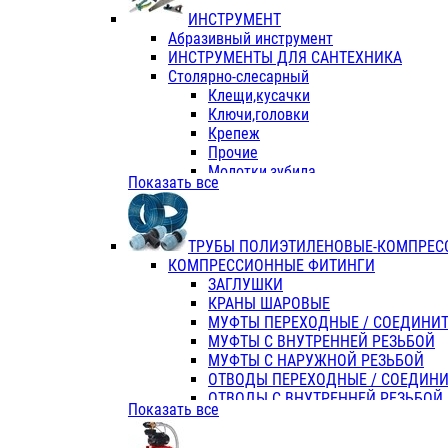
ИНСТРУМЕНТ
Абразивный инструмент
ИНСТРУМЕНТЫ ДЛЯ САНТЕХНИКА
Столярно-слесарный
Клещи,кусачки
Ключи,головки
Крепеж
Прочие
Молотки,зубила
Показать все
Пассатижи,тонкогубцы,утконосы
Напильники,надфили,рашпили
Ножовки по дереву
ТРУБЫ ПОЛИЭТИЛЕНОВЫЕ-КОМПРЕС
Отвертки
КОМПРЕССИОННЫЕ ФИТИНГИ
Хоз. инвентарь
ЗАГЛУШКИ
ЭЛ. ИНСТРУМЕНТ OASIS
КРАНЫ ШАРОВЫЕ
МУФТЫ ПЕРЕХОДНЫЕ / СОЕДИНИ
МУФТЫ С ВНУТРЕННЕЙ РЕЗЬБОЙ
МУФТЫ С НАРУЖНОЙ РЕЗЬБОЙ
ОТВОДЫ ПЕРЕХОДНЫЕ / СОЕДИН
ОТВОДЫ С ВНУТРЕННЕЙ РЕЗЬБОЙ
Показать все
ОТВОДЫ С НАРУЖНОЙ РЕЗЬБОЙ
СЕДЕЛКИ