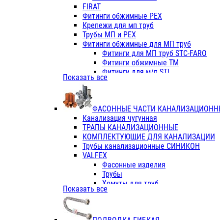
Фитинги ПП белые
FIRAT
Фитинги ПП белые
Фитинги обжимные PEX
Фитинги ППс металл.белые
Крепежи для мп труб
VALFEX
Трубы МП и PEX
Трубы PE-RT
Фитинги обжимные для МП труб
Трубы ПП водопровод белые
Фитинги для МП труб STC-FARO
Трубы ПП водопровод серые
Фитинги обжимные ТМ
Трубы армированные стекловолок
Фитинги для м/п STI
Показать все
Трубы армированные стекловолок
Фитинги для МП труб TITAN
Фитинги ПП серые
Фитинги для МП труб JIF
Краны
VALTEC
Фитинги с металл. серые
ФАСОННЫЕ ЧАСТИ КАНАЛИЗАЦИОНН
TK
Фитинги ПП (серые)
Канализация чугунная
VALFEX
Фитинги ПП белые
ТРАПЫ КАНАЛИЗАЦИОННЫЕ
Краны
КОМПЛЕКТУЮЩИЕ ДЛЯ КАНАЛИЗАЦИИ
Фитинги ПП (белые)
Трубы канализационные СИНИКОН
Фитинги ПП с металлом бел
VALFEX
ПК КОНТУР
Фасонные изделия
Краны полипропиленовые
Трубы
Трубы полипропиленивые
Хомуты для труб
Показать все
Труба PPR PN20
ПВХ (стройполимер)
Труба PPR-AL-PPR PN25(цент
Трубы
Труба PPR-GF-PPR PN25(арми
Фасонные изделия
Фитинги полипропиленовые