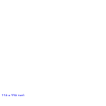
ИНИТЕЛЬНЫЕ
ОЙ
Е
 11й и 33й тип)