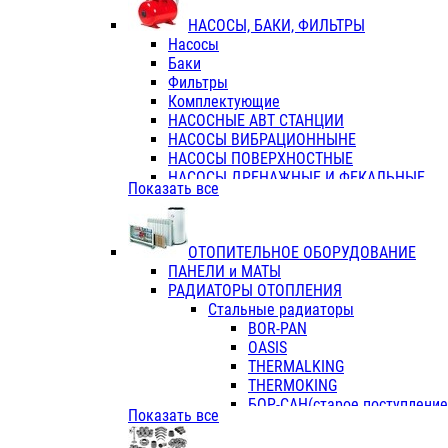
ФЛАНЦЫ / ВТУЛКИ
НАСОСЫ, БАКИ, ФИЛЬТРЫ
ТРОЙНИКИ ПЕРЕХОДНЫЕ / СОЕД
Насосы
ТРОЙНИКИ С ВНУТРЕННЕЙ РЕЗЬБ
Баки
ТРОЙНИКИ С НАРУЖНОЙ РЕЗЬБОЙ
Фильтры
КОЛЬЦА РЕЗИНОВЫЕ
Комплектующие
ТРУБЫ НАПОРНЫЕ
НАСОСНЫЕ АВТ СТАНЦИИ
ТРУБЫ ГОФРИРОВАННЫЕ ДВУХСЛ.
НАСОСЫ ВИБРАЦИОННЫНЕ
ТРУБЫ ПОЛИЭТИЛЕНОВЫЕ
НАСОСЫ ПОВЕРХНОСТНЫЕ
НАСОСЫ ДРЕНАЖНЫЕ И ФЕКАЛЬНЫЕ
Показать все
НАСОСЫ ПОВЫСИТ и ЦИРКУЛЯЦИОННЫ
НАСОСЫ СКВАЖИННЫЕ
ОТОПИТЕЛЬНОЕ ОБОРУДОВАНИЕ
ПАНЕЛИ и МАТЫ
РАДИАТОРЫ ОТОПЛЕНИЯ
Стальные радиаторы
BOR-PAN
OASIS
THERMALKING
THERMOKING
БОР-САН(старое поступление,
Показать все
БОРСАН
AZARIO