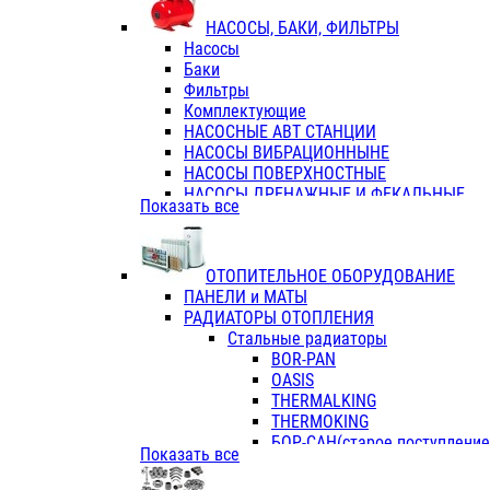
ФЛАНЦЫ / ВТУЛКИ
НАСОСЫ, БАКИ, ФИЛЬТРЫ
ТРОЙНИКИ ПЕРЕХОДНЫЕ / СОЕД
Насосы
ТРОЙНИКИ С ВНУТРЕННЕЙ РЕЗЬБ
Баки
ТРОЙНИКИ С НАРУЖНОЙ РЕЗЬБОЙ
Фильтры
КОЛЬЦА РЕЗИНОВЫЕ
Комплектующие
ТРУБЫ НАПОРНЫЕ
НАСОСНЫЕ АВТ СТАНЦИИ
ТРУБЫ ГОФРИРОВАННЫЕ ДВУХСЛ.
НАСОСЫ ВИБРАЦИОННЫНЕ
ТРУБЫ ПОЛИЭТИЛЕНОВЫЕ
НАСОСЫ ПОВЕРХНОСТНЫЕ
НАСОСЫ ДРЕНАЖНЫЕ И ФЕКАЛЬНЫЕ
Показать все
НАСОСЫ ПОВЫСИТ и ЦИРКУЛЯЦИОННЫ
НАСОСЫ СКВАЖИННЫЕ
ОТОПИТЕЛЬНОЕ ОБОРУДОВАНИЕ
ПАНЕЛИ и МАТЫ
РАДИАТОРЫ ОТОПЛЕНИЯ
Стальные радиаторы
BOR-PAN
OASIS
THERMALKING
THERMOKING
БОР-САН(старое поступление,
Показать все
БОРСАН
AZARIO