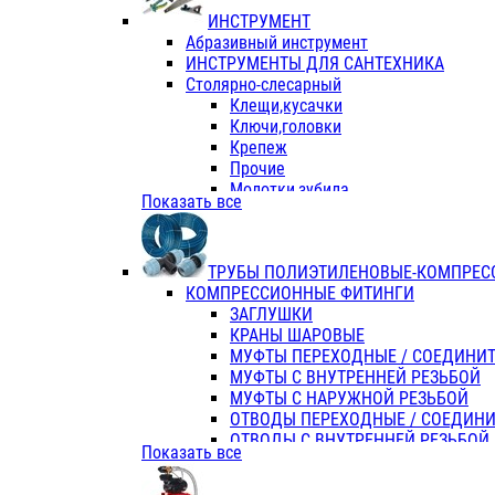
ИНСТРУМЕНТ
Абразивный инструмент
ИНСТРУМЕНТЫ ДЛЯ САНТЕХНИКА
Столярно-слесарный
Клещи,кусачки
Ключи,головки
Крепеж
Прочие
Молотки,зубила
Показать все
Пассатижи,тонкогубцы,утконосы
Напильники,надфили,рашпили
Ножовки по дереву
ТРУБЫ ПОЛИЭТИЛЕНОВЫЕ-КОМПРЕС
Отвертки
КОМПРЕССИОННЫЕ ФИТИНГИ
Хоз. инвентарь
ЗАГЛУШКИ
ЭЛ. ИНСТРУМЕНТ OASIS
КРАНЫ ШАРОВЫЕ
МУФТЫ ПЕРЕХОДНЫЕ / СОЕДИНИ
МУФТЫ С ВНУТРЕННЕЙ РЕЗЬБОЙ
МУФТЫ С НАРУЖНОЙ РЕЗЬБОЙ
ОТВОДЫ ПЕРЕХОДНЫЕ / СОЕДИН
ОТВОДЫ С ВНУТРЕННЕЙ РЕЗЬБОЙ
Показать все
ОТВОДЫ С НАРУЖНОЙ РЕЗЬБОЙ
СЕДЕЛКИ