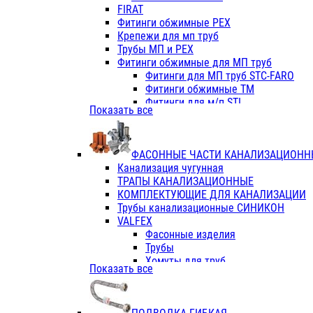
Фитинги ПП белые
FIRAT
Фитинги ПП белые
Фитинги обжимные PEX
Фитинги ППс металл.белые
Крепежи для мп труб
VALFEX
Трубы МП и PEX
Трубы PE-RT
Фитинги обжимные для МП труб
Трубы ПП водопровод белые
Фитинги для МП труб STC-FARO
Трубы ПП водопровод серые
Фитинги обжимные ТМ
Трубы армированные стекловолок
Фитинги для м/п STI
Показать все
Трубы армированные стекловолок
Фитинги для МП труб TITAN
Фитинги ПП серые
Фитинги для МП труб JIF
Краны
VALTEC
Фитинги с металл. серые
ФАСОННЫЕ ЧАСТИ КАНАЛИЗАЦИОНН
TK
Фитинги ПП (серые)
Канализация чугунная
VALFEX
Фитинги ПП белые
ТРАПЫ КАНАЛИЗАЦИОННЫЕ
Краны
КОМПЛЕКТУЮЩИЕ ДЛЯ КАНАЛИЗАЦИИ
Фитинги ПП (белые)
Трубы канализационные СИНИКОН
Фитинги ПП с металлом бел
VALFEX
ПК КОНТУР
Фасонные изделия
Краны полипропиленовые
Трубы
Трубы полипропиленивые
Хомуты для труб
Показать все
Труба PPR PN20
ПВХ (стройполимер)
Труба PPR-AL-PPR PN25(цент
Трубы
Труба PPR-GF-PPR PN25(арми
Фасонные изделия
Фитинги полипропиленовые