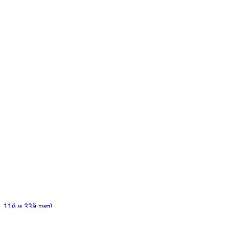
ИНИТЕЛЬНЫЕ
ОЙ
Е
 11й и 33й тип)