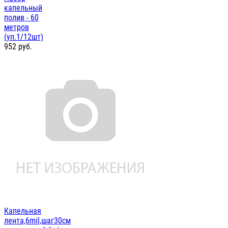
капельный
полив - 60
метров
(уп.1/12шт)
952
руб.
Капельная
лента,6mil,шаг30см