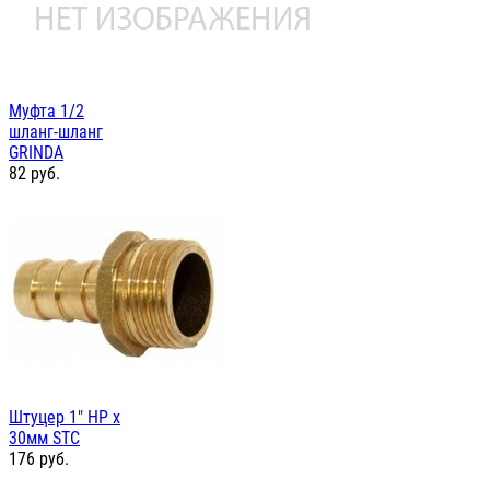
Муфта 1/2
шланг-шланг
GRINDA
82
руб.
Штуцер 1" НР х
30мм STC
176
руб.