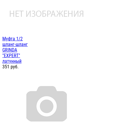
Муфта 1/2
шланг-шланг
GRINDA
"EXPERT"
латунный
351
руб.