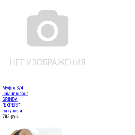
Муфта 3/4
шланг-шланг
GRINDA
"EXPERT"
латунный
783
руб.