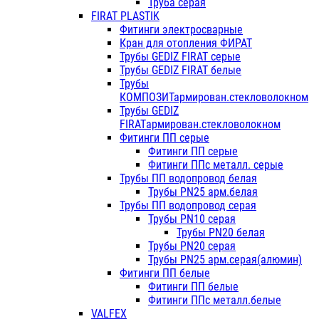
Труба серая
FIRAT PLASTIK
Фитинги электросварные
Кран для отопления ФИРАТ
Трубы GEDIZ FIRAT серые
Трубы GEDIZ FIRAT белые
Трубы
КОМПОЗИТармирован.стекловолокном
Трубы GEDIZ
FIRATармирован.стекловолокном
Фитинги ПП серые
Фитинги ПП серые
Фитинги ППс металл. серые
Трубы ПП водопровод белая
Трубы PN25 арм.белая
Трубы ПП водопровод серая
Трубы PN10 серая
Трубы PN20 белая
Трубы PN20 серая
Трубы PN25 арм.серая(алюмин)
Фитинги ПП белые
Фитинги ПП белые
Фитинги ППс металл.белые
VALFEX