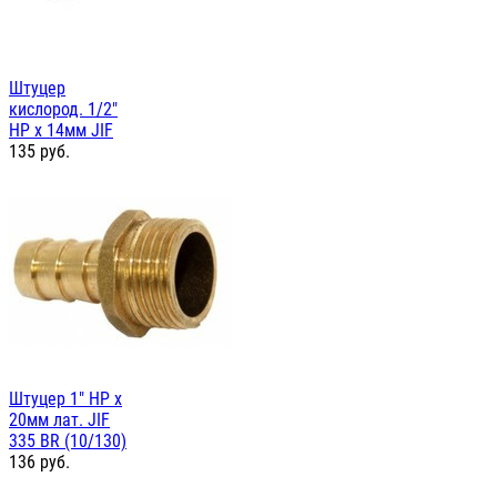
Штуцер
кислород. 1/2"
НР х 14мм JIF
135
руб.
Штуцер 1" НР х
20мм лат. JIF
335 BR (10/130)
136
руб.