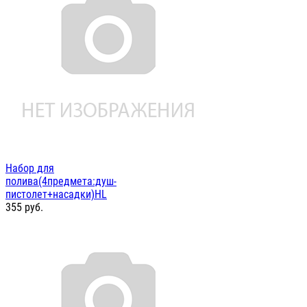
Набор для
полива(4предмета:душ-
пистолет+насадки)HL
355
руб.