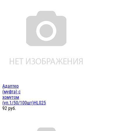
Адаптер
(муфта) с
хомутом
(уп.1/50/100шт)HL025
92
руб.