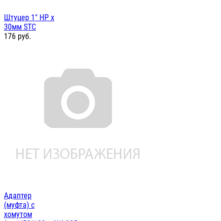
Штуцер 1" НР х
30мм STC
176
руб.
Адаптер
(муфта) с
хомутом