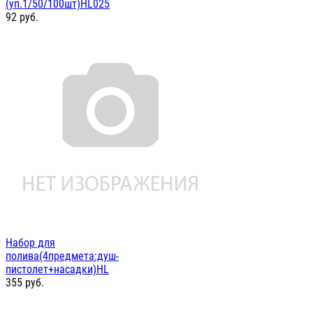
(уп.1/50/100шт)HL025
92
руб.
Набор для
полива(4предмета:душ-
пистолет+насадки)HL
355
руб.