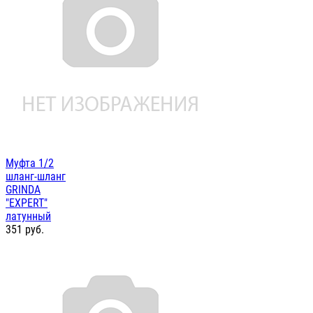
Муфта 1/2
шланг-шланг
GRINDA
"EXPERT"
латунный
351
руб.