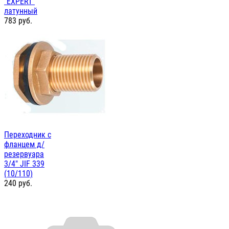
"EXPERT"
латунный
783
руб.
Переходник с
фланцем д/
резервуара
3/4" JIF 339
(10/110)
240
руб.