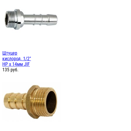
Штуцер
кислород. 1/2"
НР х 14мм JIF
135
руб.