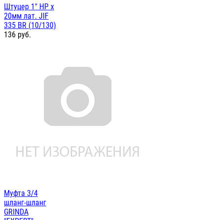
Штуцер 1" НР х
20мм лат. JIF
335 BR (10/130)
136
руб.
Муфта 3/4
шланг-шланг
GRINDA