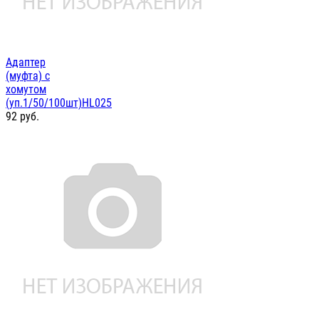
Адаптер
(муфта) с
хомутом
(уп.1/50/100шт)HL025
92
руб.