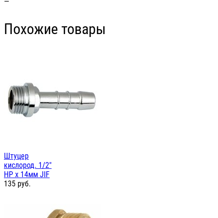
—
Похожие товары
Штуцер
кислород. 1/2"
НР х 14мм JIF
135
руб.