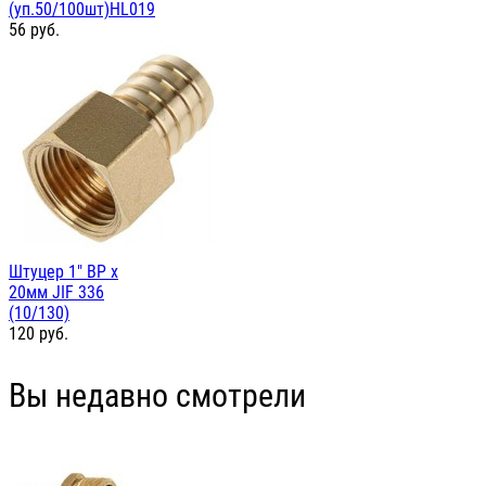
(уп.50/100шт)HL019
56
руб.
Штуцер 1" ВР х
20мм JIF 336
(10/130)
120
руб.
Вы недавно смотрели