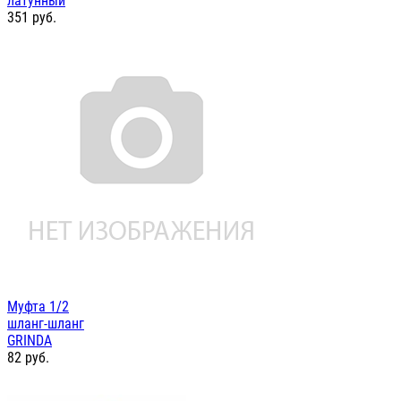
латунный
351
руб.
Муфта 1/2
шланг-шланг
GRINDA
82
руб.