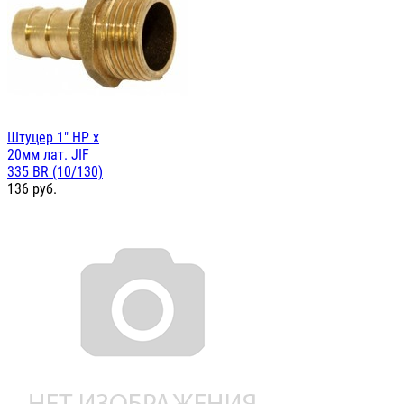
Штуцер 1" НР х
20мм лат. JIF
335 BR (10/130)
136
руб.