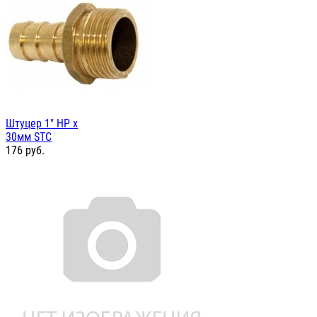
Штуцер 1" НР х
30мм STC
176
руб.