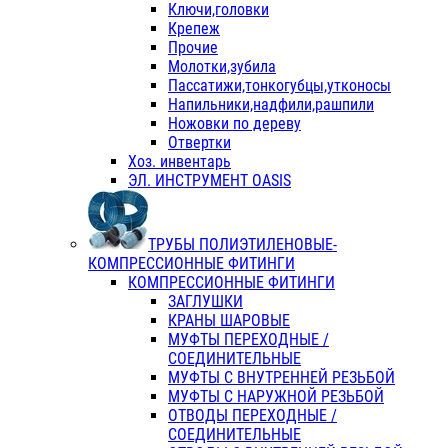
Ключи,головки
Крепеж
Прочие
Молотки,зубила
Пассатижи,тонкогубцы,утконосы
Напильники,надфили,рашпили
Ножовки по дереву
Отвертки
Хоз. инвентарь
ЭЛ. ИНСТРУМЕНТ OASIS
ТРУБЫ ПОЛИЭТИЛЕНОВЫЕ-
КОМПРЕССИОННЫЕ ФИТИНГИ
КОМПРЕССИОННЫЕ ФИТИНГИ
ЗАГЛУШКИ
КРАНЫ ШАРОВЫЕ
МУФТЫ ПЕРЕХОДНЫЕ /
СОЕДИНИТЕЛЬНЫЕ
МУФТЫ С ВНУТРЕННЕЙ РЕЗЬБОЙ
МУФТЫ С НАРУЖНОЙ РЕЗЬБОЙ
ОТВОДЫ ПЕРЕХОДНЫЕ /
СОЕДИНИТЕЛЬНЫЕ