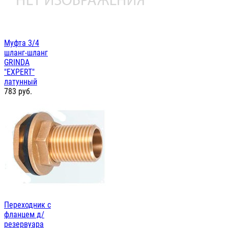
Муфта 3/4
шланг-шланг
GRINDA
"EXPERT"
латунный
783
руб.
Переходник с
фланцем д/
резервуара