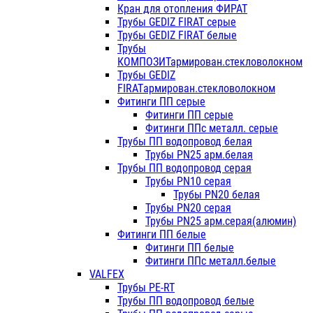
Кран для отопления ФИРАТ
Трубы GEDIZ FIRAT серые
Трубы GEDIZ FIRAT белые
Трубы
КОМПОЗИТармирован.стекловолокном
Трубы GEDIZ
FIRATармирован.стекловолокном
Фитинги ПП серые
Фитинги ПП серые
Фитинги ППс металл. серые
Трубы ПП водопровод белая
Трубы PN25 арм.белая
Трубы ПП водопровод серая
Трубы PN10 серая
Трубы PN20 белая
Трубы PN20 серая
Трубы PN25 арм.серая(алюмин)
Фитинги ПП белые
Фитинги ПП белые
Фитинги ППс металл.белые
VALFEX
Трубы PE-RT
Трубы ПП водопровод белые