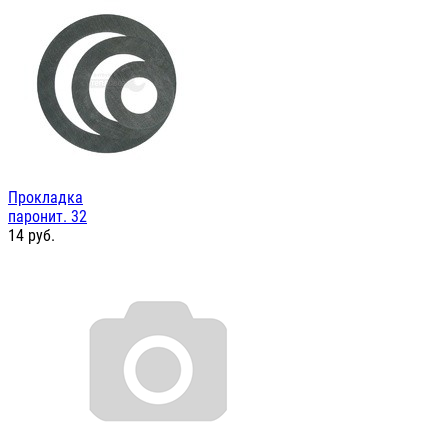
Прокладка
паронит. 32
14
руб.