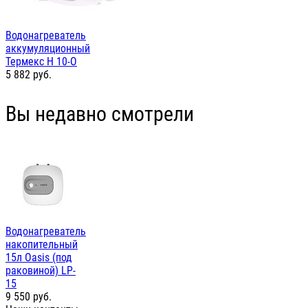
Водонагреватель
аккумуляционный
Термекс Н 10-О
5 882
руб.
Вы недавно смотрели
Водонагреватель
накопительный
15л Oasis (под
раковиной) LP-
15
9 550
руб.