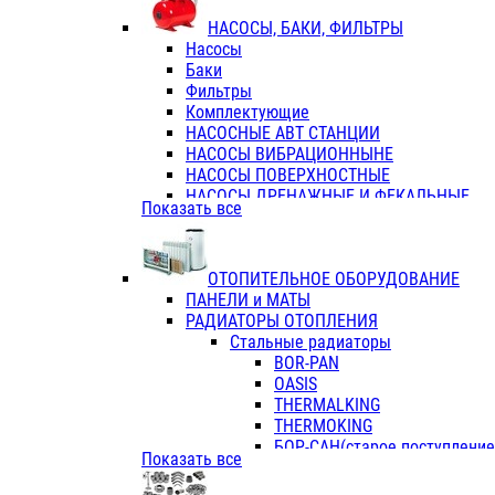
ФЛАНЦЫ / ВТУЛКИ
НАСОСЫ, БАКИ, ФИЛЬТРЫ
ТРОЙНИКИ ПЕРЕХОДНЫЕ / СОЕД
Насосы
ТРОЙНИКИ С ВНУТРЕННЕЙ РЕЗЬБ
Баки
ТРОЙНИКИ С НАРУЖНОЙ РЕЗЬБОЙ
Фильтры
КОЛЬЦА РЕЗИНОВЫЕ
Комплектующие
ТРУБЫ НАПОРНЫЕ
НАСОСНЫЕ АВТ СТАНЦИИ
ТРУБЫ ГОФРИРОВАННЫЕ ДВУХСЛ.
НАСОСЫ ВИБРАЦИОННЫНЕ
ТРУБЫ ПОЛИЭТИЛЕНОВЫЕ
НАСОСЫ ПОВЕРХНОСТНЫЕ
НАСОСЫ ДРЕНАЖНЫЕ И ФЕКАЛЬНЫЕ
Показать все
НАСОСЫ ПОВЫСИТ и ЦИРКУЛЯЦИОННЫ
НАСОСЫ СКВАЖИННЫЕ
ОТОПИТЕЛЬНОЕ ОБОРУДОВАНИЕ
ПАНЕЛИ и МАТЫ
РАДИАТОРЫ ОТОПЛЕНИЯ
Стальные радиаторы
BOR-PAN
OASIS
THERMALKING
THERMOKING
БОР-САН(старое поступление,
Показать все
БОРСАН
AZARIO