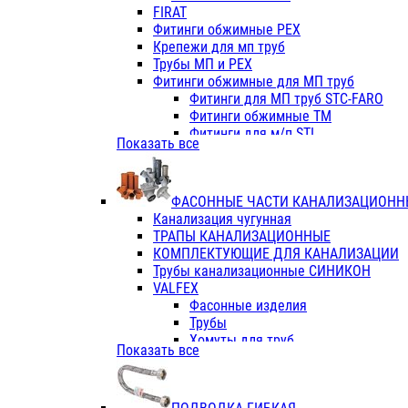
Фитинги ПП белые
FIRAT
Фитинги ПП белые
Фитинги обжимные PEX
Фитинги ППс металл.белые
Крепежи для мп труб
VALFEX
Трубы МП и PEX
Трубы PE-RT
Фитинги обжимные для МП труб
Трубы ПП водопровод белые
Фитинги для МП труб STC-FARO
Трубы ПП водопровод серые
Фитинги обжимные ТМ
Трубы армированные стекловолок
Фитинги для м/п STI
Показать все
Трубы армированные стекловолок
Фитинги для МП труб TITAN
Фитинги ПП серые
Фитинги для МП труб JIF
Краны
VALTEC
Фитинги с металл. серые
ФАСОННЫЕ ЧАСТИ КАНАЛИЗАЦИОНН
TK
Фитинги ПП (серые)
Канализация чугунная
VALFEX
Фитинги ПП белые
ТРАПЫ КАНАЛИЗАЦИОННЫЕ
Краны
КОМПЛЕКТУЮЩИЕ ДЛЯ КАНАЛИЗАЦИИ
Фитинги ПП (белые)
Трубы канализационные СИНИКОН
Фитинги ПП с металлом бел
VALFEX
ПК КОНТУР
Фасонные изделия
Краны полипропиленовые
Трубы
Трубы полипропиленивые
Хомуты для труб
Показать все
Труба PPR PN20
ПВХ (стройполимер)
Труба PPR-AL-PPR PN25(цент
Трубы
Труба PPR-GF-PPR PN25(арми
Фасонные изделия
Фитинги полипропиленовые