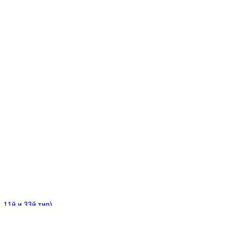
ИНИТЕЛЬНЫЕ
ОЙ
Е
 11й и 33й тип)