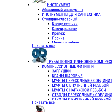
ИНСТРУМЕНТ
Абразивный инструмент
ИНСТРУМЕНТЫ ДЛЯ САНТЕХНИКА
Столярно-слесарный
Клещи,кусачки
Ключи,головки
Крепеж
Прочие
Молотки,зубила
Показать все
Пассатижи,тонкогубцы,утконосы
Напильники,надфили,рашпили
Ножовки по дереву
ТРУБЫ ПОЛИЭТИЛЕНОВЫЕ-КОМПРЕС
Отвертки
КОМПРЕССИОННЫЕ ФИТИНГИ
Хоз. инвентарь
ЗАГЛУШКИ
ЭЛ. ИНСТРУМЕНТ OASIS
КРАНЫ ШАРОВЫЕ
МУФТЫ ПЕРЕХОДНЫЕ / СОЕДИНИ
МУФТЫ С ВНУТРЕННЕЙ РЕЗЬБОЙ
МУФТЫ С НАРУЖНОЙ РЕЗЬБОЙ
ОТВОДЫ ПЕРЕХОДНЫЕ / СОЕДИН
ОТВОДЫ С ВНУТРЕННЕЙ РЕЗЬБОЙ
Показать все
ОТВОДЫ С НАРУЖНОЙ РЕЗЬБОЙ
СЕДЕЛКИ