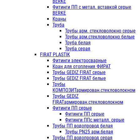
BERKE
Фитинги ПП с метал. вставкой серые
BERKE
Краны
Труба
Трубы арм. стекловолокно серые
Трубы арм.стекловолокно белые
Труба белая
Труба серая
FIRAT PLASTIK
Фитинги электросварные
Кран для отопления ФИРАТ
Трубы GEDIZ FIRAT серые
Трубы GEDIZ FIRAT белые
Трубы
КОМПОЗИТармирован.стекловолокном
Трубы GEDIZ
FIRATармирован.стекловолокном
Фитинги ПП серые
Фитинги ПП серые
Фитинги ППс металл. серые
Трубы ПП водопровод белая
Трубы PN25 арм.белая
Трубы ПП водопровод серая