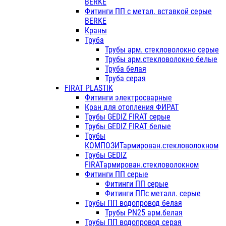
BERKE
Фитинги ПП с метал. вставкой серые
BERKE
Краны
Труба
Трубы арм. стекловолокно серые
Трубы арм.стекловолокно белые
Труба белая
Труба серая
FIRAT PLASTIK
Фитинги электросварные
Кран для отопления ФИРАТ
Трубы GEDIZ FIRAT серые
Трубы GEDIZ FIRAT белые
Трубы
КОМПОЗИТармирован.стекловолокном
Трубы GEDIZ
FIRATармирован.стекловолокном
Фитинги ПП серые
Фитинги ПП серые
Фитинги ППс металл. серые
Трубы ПП водопровод белая
Трубы PN25 арм.белая
Трубы ПП водопровод серая