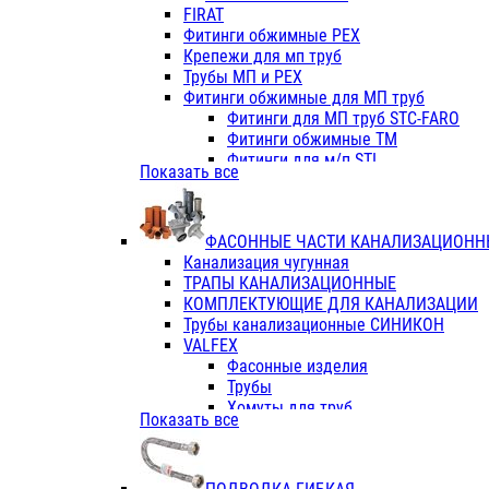
Фитинги ПП белые
FIRAT
Фитинги ПП белые
Фитинги обжимные PEX
Фитинги ППс металл.белые
Крепежи для мп труб
VALFEX
Трубы МП и PEX
Трубы PE-RT
Фитинги обжимные для МП труб
Трубы ПП водопровод белые
Фитинги для МП труб STC-FARO
Трубы ПП водопровод серые
Фитинги обжимные ТМ
Трубы армированные стекловолок
Фитинги для м/п STI
Показать все
Трубы армированные стекловолок
Фитинги для МП труб TITAN
Фитинги ПП серые
Фитинги для МП труб JIF
Краны
VALTEC
Фитинги с металл. серые
ФАСОННЫЕ ЧАСТИ КАНАЛИЗАЦИОНН
TK
Фитинги ПП (серые)
Канализация чугунная
VALFEX
Фитинги ПП белые
ТРАПЫ КАНАЛИЗАЦИОННЫЕ
Краны
КОМПЛЕКТУЮЩИЕ ДЛЯ КАНАЛИЗАЦИИ
Фитинги ПП (белые)
Трубы канализационные СИНИКОН
Фитинги ПП с металлом бел
VALFEX
ПК КОНТУР
Фасонные изделия
Краны полипропиленовые
Трубы
Трубы полипропиленивые
Хомуты для труб
Показать все
Труба PPR PN20
ПВХ (стройполимер)
Труба PPR-AL-PPR PN25(цент
Трубы
Труба PPR-GF-PPR PN25(арми
Фасонные изделия
Фитинги полипропиленовые