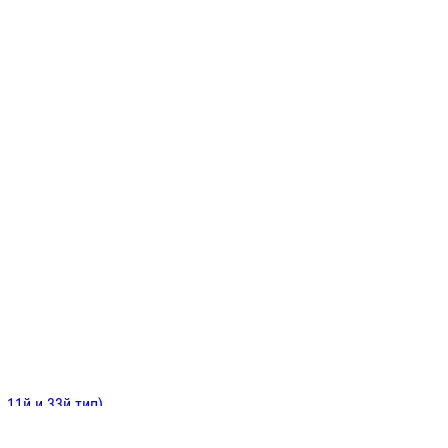
ИНИТЕЛЬНЫЕ
ОЙ
Е
 11й и 33й тип)