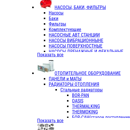
ФЛАНЦЫ / ВТУЛКИ
НАСОСЫ, БАКИ, ФИЛЬТРЫ
ТРОЙНИКИ ПЕРЕХОДНЫЕ / СОЕД
Насосы
ТРОЙНИКИ С ВНУТРЕННЕЙ РЕЗЬБ
Баки
ТРОЙНИКИ С НАРУЖНОЙ РЕЗЬБОЙ
Фильтры
КОЛЬЦА РЕЗИНОВЫЕ
Комплектующие
ТРУБЫ НАПОРНЫЕ
НАСОСНЫЕ АВТ СТАНЦИИ
ТРУБЫ ГОФРИРОВАННЫЕ ДВУХСЛ.
НАСОСЫ ВИБРАЦИОННЫНЕ
ТРУБЫ ПОЛИЭТИЛЕНОВЫЕ
НАСОСЫ ПОВЕРХНОСТНЫЕ
НАСОСЫ ДРЕНАЖНЫЕ И ФЕКАЛЬНЫЕ
Показать все
НАСОСЫ ПОВЫСИТ и ЦИРКУЛЯЦИОННЫ
НАСОСЫ СКВАЖИННЫЕ
ОТОПИТЕЛЬНОЕ ОБОРУДОВАНИЕ
ПАНЕЛИ и МАТЫ
РАДИАТОРЫ ОТОПЛЕНИЯ
Стальные радиаторы
BOR-PAN
OASIS
THERMALKING
THERMOKING
БОР-САН(старое поступление,
Показать все
БОРСАН
AZARIO