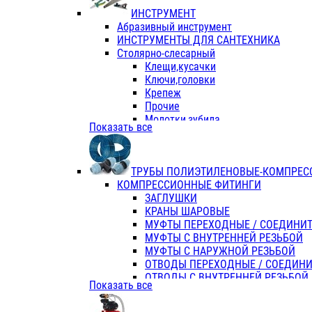
ИНСТРУМЕНТ
Абразивный инструмент
ИНСТРУМЕНТЫ ДЛЯ САНТЕХНИКА
Столярно-слесарный
Клещи,кусачки
Ключи,головки
Крепеж
Прочие
Молотки,зубила
Показать все
Пассатижи,тонкогубцы,утконосы
Напильники,надфили,рашпили
Ножовки по дереву
ТРУБЫ ПОЛИЭТИЛЕНОВЫЕ-КОМПРЕС
Отвертки
КОМПРЕССИОННЫЕ ФИТИНГИ
Хоз. инвентарь
ЗАГЛУШКИ
ЭЛ. ИНСТРУМЕНТ OASIS
КРАНЫ ШАРОВЫЕ
МУФТЫ ПЕРЕХОДНЫЕ / СОЕДИНИ
МУФТЫ С ВНУТРЕННЕЙ РЕЗЬБОЙ
МУФТЫ С НАРУЖНОЙ РЕЗЬБОЙ
ОТВОДЫ ПЕРЕХОДНЫЕ / СОЕДИН
ОТВОДЫ С ВНУТРЕННЕЙ РЕЗЬБОЙ
Показать все
ОТВОДЫ С НАРУЖНОЙ РЕЗЬБОЙ
СЕДЕЛКИ