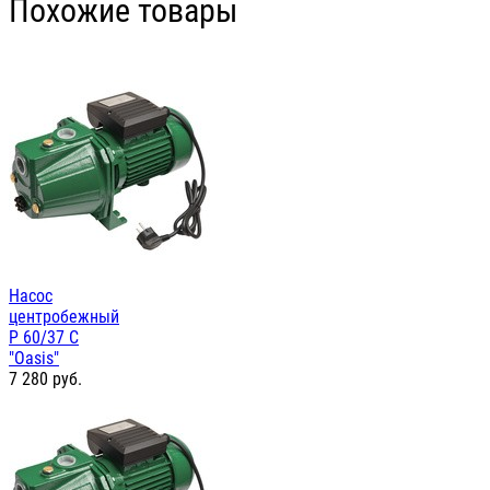
Похожие товары
Насос
центробежный
P 60/37 C
"Oasis"
7 280
руб.