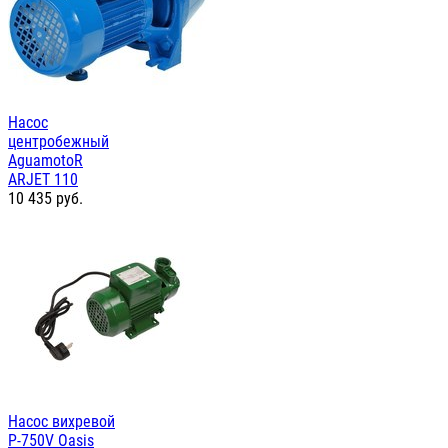
Насос
центробежный
AguamotoR
ARJET 110
10 435
руб.
Насос вихревой
P-750V Oasis