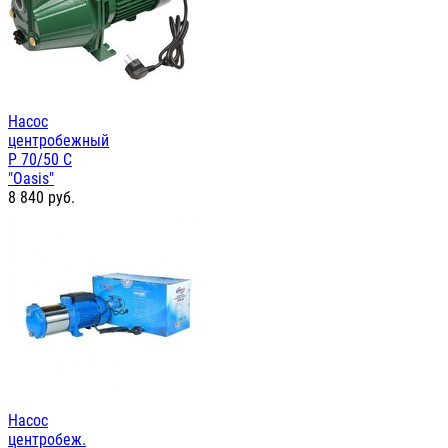
Насос
центробежный
P 70/50 C
"Oasis"
8 840
руб.
Насос
центробеж.