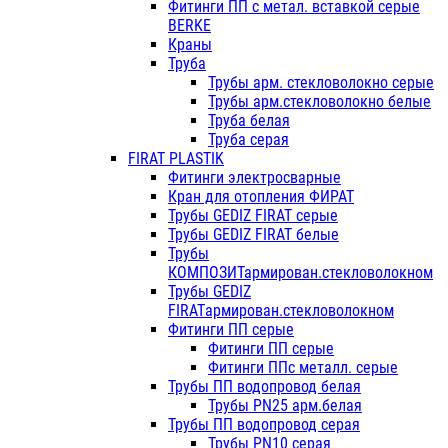
Фитинги ПП с метал. вставкой серые
BERKE
Краны
Труба
Трубы арм. стекловолокно серые
Трубы арм.стекловолокно белые
Труба белая
Труба серая
FIRAT PLASTIK
Фитинги электросварные
Кран для отопления ФИРАТ
Трубы GEDIZ FIRAT серые
Трубы GEDIZ FIRAT белые
Трубы
КОМПОЗИТармирован.стекловолокном
Трубы GEDIZ
FIRATармирован.стекловолокном
Фитинги ПП серые
Фитинги ПП серые
Фитинги ППс металл. серые
Трубы ПП водопровод белая
Трубы PN25 арм.белая
Трубы ПП водопровод серая
Трубы PN10 серая