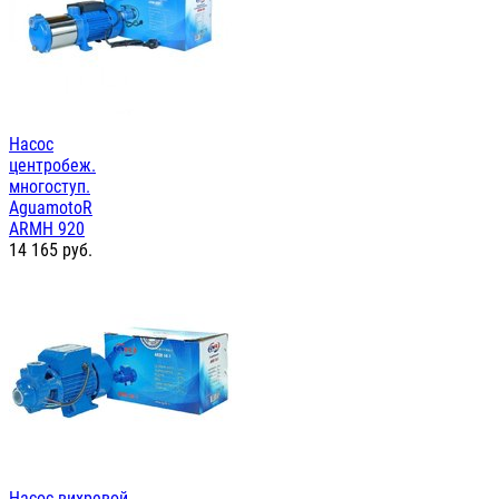
Насос
центробеж.
многоступ.
AguamotoR
ARMH 920
14 165
руб.
Насос вихревой