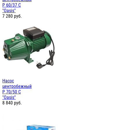
P 60/37 C
"Oasis"
7 280
руб.
Насос
центробежный
P 70/50 C
"Oasis"
8 840
руб.