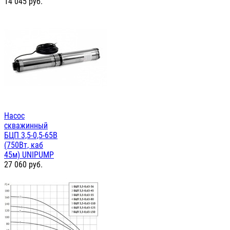
14 045
руб.
Насос
скважинный
БЦП 3,5-0,5-65В
(750Вт, каб
45м) UNIPUMP
27 060
руб.