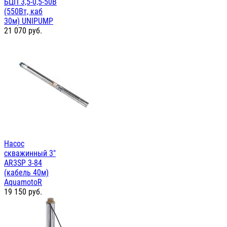
БЦП 3,5-0,5-50В
(550Вт, каб
30м) UNIPUMP
21 070
руб.
Насос
скважинный 3"
AR3SP 3-84
(кабель 40м)
AquamotoR
19 150
руб.