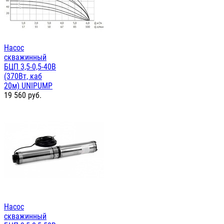
Насос
скважинный
БЦП 3,5-0,5-40В
(370Вт, каб
20м) UNIPUMP
19 560
руб.
Насос
скважинный