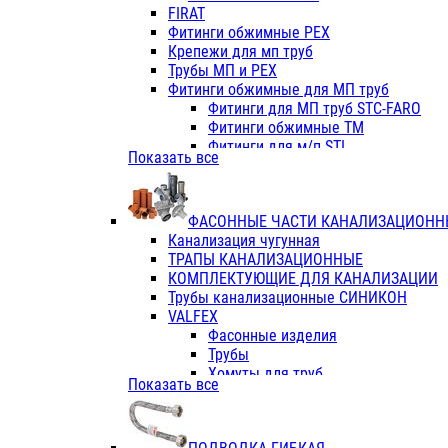
Фитинги ПП белые
FIRAT
Фитинги ПП белые
Фитинги обжимные PEX
Фитинги ППс металл.белые
Крепежи для мп труб
VALFEX
Трубы МП и PEX
Трубы PE-RT
Фитинги обжимные для МП труб
Трубы ПП водопровод белые
Фитинги для МП труб STC-FARO
Трубы ПП водопровод серые
Фитинги обжимные ТМ
Трубы армированные стекловолок
Фитинги для м/п STI
Показать все
Трубы армированные стекловолок
Фитинги для МП труб TITAN
Фитинги ПП серые
Фитинги для МП труб JIF
Краны
VALTEC
Фитинги с металл. серые
ФАСОННЫЕ ЧАСТИ КАНАЛИЗАЦИОНН
TK
Фитинги ПП (серые)
Канализация чугунная
VALFEX
Фитинги ПП белые
ТРАПЫ КАНАЛИЗАЦИОННЫЕ
Краны
КОМПЛЕКТУЮЩИЕ ДЛЯ КАНАЛИЗАЦИИ
Фитинги ПП (белые)
Трубы канализационные СИНИКОН
Фитинги ПП с металлом бел
VALFEX
ПК КОНТУР
Фасонные изделия
Краны полипропиленовые
Трубы
Трубы полипропиленивые
Хомуты для труб
Показать все
Труба PPR PN20
ПВХ (стройполимер)
Труба PPR-AL-PPR PN25(цент
Трубы
Труба PPR-GF-PPR PN25(арми
Фасонные изделия
Фитинги полипропиленовые