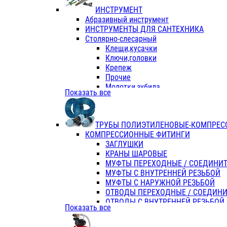
ИНСТРУМЕНТ
Абразивный инструмент
ИНСТРУМЕНТЫ ДЛЯ САНТЕХНИКА
Столярно-слесарный
Клещи,кусачки
Ключи,головки
Крепеж
Прочие
Молотки,зубила
Показать все
Пассатижи,тонкогубцы,утконосы
Напильники,надфили,рашпили
Ножовки по дереву
ТРУБЫ ПОЛИЭТИЛЕНОВЫЕ-КОМПРЕС
Отвертки
КОМПРЕССИОННЫЕ ФИТИНГИ
Хоз. инвентарь
ЗАГЛУШКИ
ЭЛ. ИНСТРУМЕНТ OASIS
КРАНЫ ШАРОВЫЕ
МУФТЫ ПЕРЕХОДНЫЕ / СОЕДИНИ
МУФТЫ С ВНУТРЕННЕЙ РЕЗЬБОЙ
МУФТЫ С НАРУЖНОЙ РЕЗЬБОЙ
ОТВОДЫ ПЕРЕХОДНЫЕ / СОЕДИН
ОТВОДЫ С ВНУТРЕННЕЙ РЕЗЬБОЙ
Показать все
ОТВОДЫ С НАРУЖНОЙ РЕЗЬБОЙ
СЕДЕЛКИ