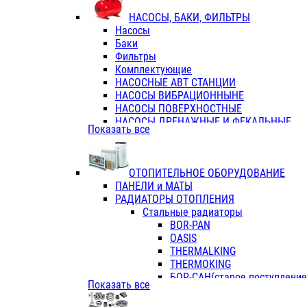
ФЛАНЦЫ / ВТУЛКИ
НАСОСЫ, БАКИ, ФИЛЬТРЫ
ТРОЙНИКИ ПЕРЕХОДНЫЕ / СОЕД
Насосы
ТРОЙНИКИ С ВНУТРЕННЕЙ РЕЗЬБ
Баки
ТРОЙНИКИ С НАРУЖНОЙ РЕЗЬБОЙ
Фильтры
КОЛЬЦА РЕЗИНОВЫЕ
Комплектующие
ТРУБЫ НАПОРНЫЕ
НАСОСНЫЕ АВТ СТАНЦИИ
ТРУБЫ ГОФРИРОВАННЫЕ ДВУХСЛ.
НАСОСЫ ВИБРАЦИОННЫНЕ
ТРУБЫ ПОЛИЭТИЛЕНОВЫЕ
НАСОСЫ ПОВЕРХНОСТНЫЕ
НАСОСЫ ДРЕНАЖНЫЕ И ФЕКАЛЬНЫЕ
Показать все
НАСОСЫ ПОВЫСИТ и ЦИРКУЛЯЦИОННЫ
НАСОСЫ СКВАЖИННЫЕ
ОТОПИТЕЛЬНОЕ ОБОРУДОВАНИЕ
ПАНЕЛИ и МАТЫ
РАДИАТОРЫ ОТОПЛЕНИЯ
Стальные радиаторы
BOR-PAN
OASIS
THERMALKING
THERMOKING
БОР-САН(старое поступление,
Показать все
БОРСАН
AZARIO