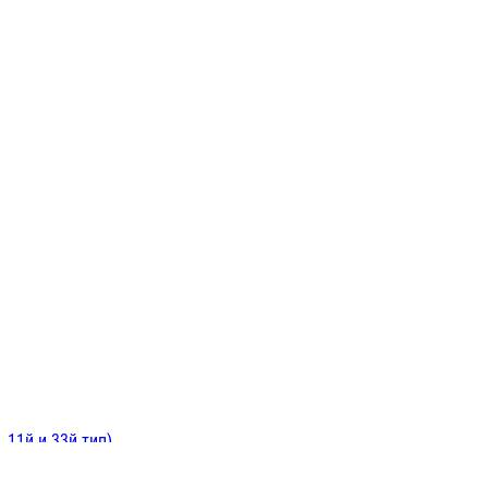
ИНИТЕЛЬНЫЕ
ОЙ
Е
 11й и 33й тип)