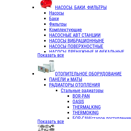
ФЛАНЦЫ / ВТУЛКИ
НАСОСЫ, БАКИ, ФИЛЬТРЫ
ТРОЙНИКИ ПЕРЕХОДНЫЕ / СОЕД
Насосы
ТРОЙНИКИ С ВНУТРЕННЕЙ РЕЗЬБ
Баки
ТРОЙНИКИ С НАРУЖНОЙ РЕЗЬБОЙ
Фильтры
КОЛЬЦА РЕЗИНОВЫЕ
Комплектующие
ТРУБЫ НАПОРНЫЕ
НАСОСНЫЕ АВТ СТАНЦИИ
ТРУБЫ ГОФРИРОВАННЫЕ ДВУХСЛ.
НАСОСЫ ВИБРАЦИОННЫНЕ
ТРУБЫ ПОЛИЭТИЛЕНОВЫЕ
НАСОСЫ ПОВЕРХНОСТНЫЕ
НАСОСЫ ДРЕНАЖНЫЕ И ФЕКАЛЬНЫЕ
Показать все
НАСОСЫ ПОВЫСИТ и ЦИРКУЛЯЦИОННЫ
НАСОСЫ СКВАЖИННЫЕ
ОТОПИТЕЛЬНОЕ ОБОРУДОВАНИЕ
ПАНЕЛИ и МАТЫ
РАДИАТОРЫ ОТОПЛЕНИЯ
Стальные радиаторы
BOR-PAN
OASIS
THERMALKING
THERMOKING
БОР-САН(старое поступление,
Показать все
БОРСАН
AZARIO