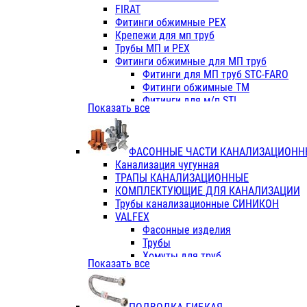
Фитинги ПП белые
FIRAT
Фитинги ПП белые
Фитинги обжимные PEX
Фитинги ППс металл.белые
Крепежи для мп труб
VALFEX
Трубы МП и PEX
Трубы PE-RT
Фитинги обжимные для МП труб
Трубы ПП водопровод белые
Фитинги для МП труб STC-FARO
Трубы ПП водопровод серые
Фитинги обжимные ТМ
Трубы армированные стекловолок
Фитинги для м/п STI
Показать все
Трубы армированные стекловолок
Фитинги для МП труб TITAN
Фитинги ПП серые
Фитинги для МП труб JIF
Краны
VALTEC
Фитинги с металл. серые
ФАСОННЫЕ ЧАСТИ КАНАЛИЗАЦИОНН
TK
Фитинги ПП (серые)
Канализация чугунная
VALFEX
Фитинги ПП белые
ТРАПЫ КАНАЛИЗАЦИОННЫЕ
Краны
КОМПЛЕКТУЮЩИЕ ДЛЯ КАНАЛИЗАЦИИ
Фитинги ПП (белые)
Трубы канализационные СИНИКОН
Фитинги ПП с металлом бел
VALFEX
ПК КОНТУР
Фасонные изделия
Краны полипропиленовые
Трубы
Трубы полипропиленивые
Хомуты для труб
Показать все
Труба PPR PN20
ПВХ (стройполимер)
Труба PPR-AL-PPR PN25(цент
Трубы
Труба PPR-GF-PPR PN25(арми
Фасонные изделия
Фитинги полипропиленовые