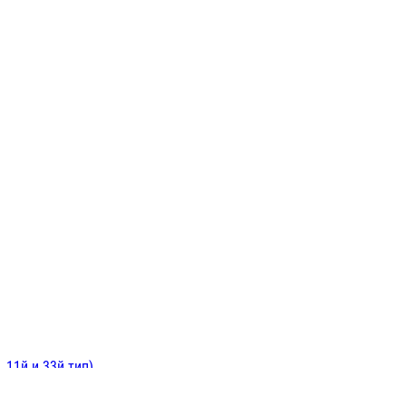
ИНИТЕЛЬНЫЕ
ОЙ
Е
 11й и 33й тип)