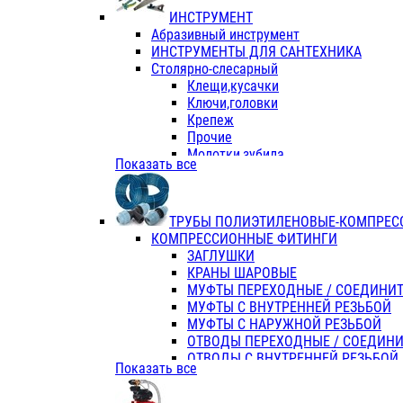
ИНСТРУМЕНТ
Абразивный инструмент
ИНСТРУМЕНТЫ ДЛЯ САНТЕХНИКА
Столярно-слесарный
Клещи,кусачки
Ключи,головки
Крепеж
Прочие
Молотки,зубила
Показать все
Пассатижи,тонкогубцы,утконосы
Напильники,надфили,рашпили
Ножовки по дереву
ТРУБЫ ПОЛИЭТИЛЕНОВЫЕ-КОМПРЕС
Отвертки
КОМПРЕССИОННЫЕ ФИТИНГИ
Хоз. инвентарь
ЗАГЛУШКИ
ЭЛ. ИНСТРУМЕНТ OASIS
КРАНЫ ШАРОВЫЕ
МУФТЫ ПЕРЕХОДНЫЕ / СОЕДИНИ
МУФТЫ С ВНУТРЕННЕЙ РЕЗЬБОЙ
МУФТЫ С НАРУЖНОЙ РЕЗЬБОЙ
ОТВОДЫ ПЕРЕХОДНЫЕ / СОЕДИН
ОТВОДЫ С ВНУТРЕННЕЙ РЕЗЬБОЙ
Показать все
ОТВОДЫ С НАРУЖНОЙ РЕЗЬБОЙ
СЕДЕЛКИ