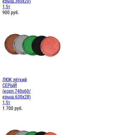
крыш.360х20)
1,5т
900
руб.
ЛЮК лёгкий
СЕРЫЙ
(корп.740х60/
крыш.630х28)
1,5т
1 700
руб.