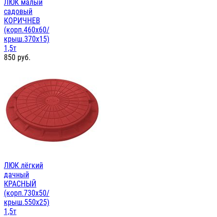
ЛЮК малый
садовый
КОРИЧНЕВ
(корп.460х60/
крыш.370х15)
1,5т
850
руб.
ЛЮК лёгкий
дачный
КРАСНЫЙ
(корп.730х50/
крыш.550х25)
1,5т