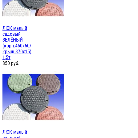
ЛЮК малый
садовый
ЗЕЛЁНЫЙ
(корп.460х60/
крыш.370х15)
1,5т
850
руб.
ЛЮК малый
садовый