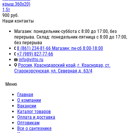
крыш.360х20)
1,5т
900
руб.
Наши контакты
Магазин: понедельник-суббота с 8:00 до 17:00, без
перерыва. Склад: понедельник-пятница с 8:00 до 17:00,
без перерыва
8 (861) 234-81-66 Магазин: пн-сб 8:00-18:00
+7 (989) 827-77-66
info@vitto.ru
Россия, Краснодарский край, г. Краснодар, ст.
Старокорсунская, ул. Северная д. 63/4
Меню
Главная
О компании
Вакансии
Каталог товаров
Оплата и доставка
Оптовикам
Все о сантехнике