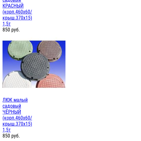
КРАСНЫЙ
(корп.460х60/
крыш.370х15)
1,5т
850
руб.
ЛЮК малый
садовый
ЧЁРНЫЙ
(корп.460х60/
крыш.370х15)
1,5т
850
руб.