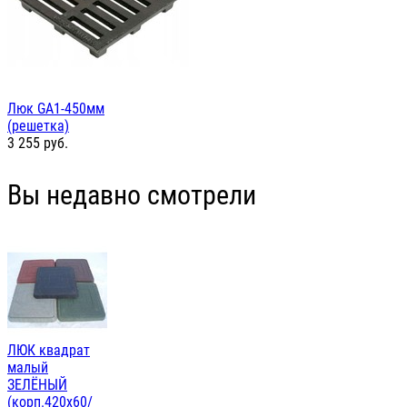
Люк GА1-450мм
(решетка)
3 255
руб.
Вы недавно смотрели
ЛЮК квадрат
малый
ЗЕЛЁНЫЙ
(корп.420х60/