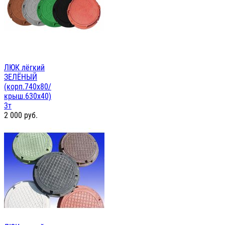
ЛЮК лёгкий
ЗЕЛЁНЫЙ
(корп.740х80/
крыш.630х40)
3т
2 000
руб.