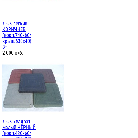
ЛЮК лёгкий
КОРИЧНЕВ
(корп.740х80/
крыш.630х40)
3т
2 000
руб.
ЛЮК квадрат
малый ЧЁРНЫЙ
(корп.420х60/