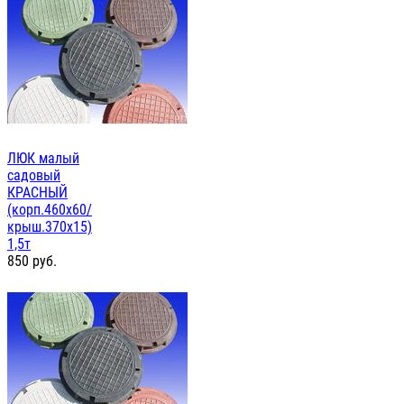
ЛЮК малый
садовый
КРАСНЫЙ
(корп.460х60/
крыш.370х15)
1,5т
850
руб.