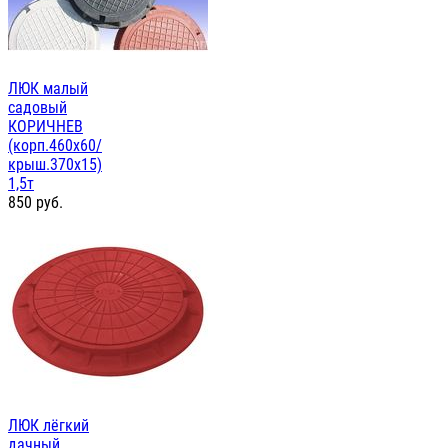
ЛЮК малый
садовый
КОРИЧНЕВ
(корп.460х60/
крыш.370х15)
1,5т
850
руб.
ЛЮК лёгкий
дачный