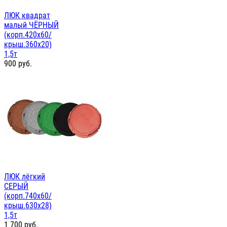
ЛЮК квадрат
малый ЧЁРНЫЙ
(корп.420х60/
крыш.360х20)
1,5т
900
руб.
ЛЮК лёгкий
СЕРЫЙ
(корп.740х60/
крыш.630х28)
1,5т
1 700
руб.