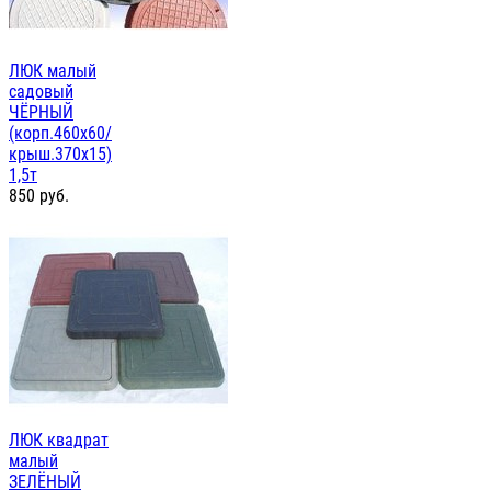
ЛЮК малый
садовый
ЧЁРНЫЙ
(корп.460х60/
крыш.370х15)
1,5т
850
руб.
ЛЮК квадрат
малый
ЗЕЛЁНЫЙ