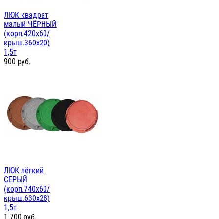
ЛЮК квадрат
малый ЧЁРНЫЙ
(корп.420х60/
крыш.360х20)
1,5т
900
руб.
ЛЮК лёгкий
СЕРЫЙ
(корп.740х60/
крыш.630х28)
1,5т
1 700
руб.