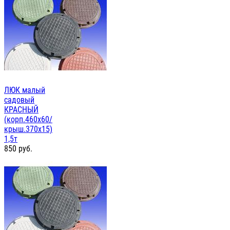
ЛЮК малый
садовый
КРАСНЫЙ
(корп.460х60/
крыш.370х15)
1,5т
850
руб.