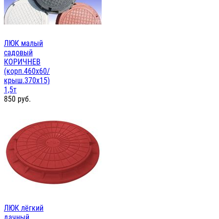
ЛЮК малый
садовый
КОРИЧНЕВ
(корп.460х60/
крыш.370х15)
1,5т
850
руб.
ЛЮК лёгкий
дачный