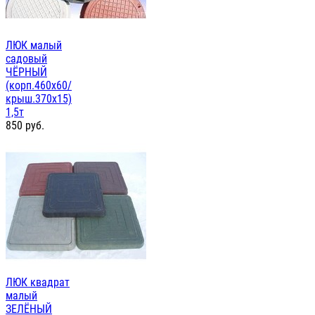
ЛЮК малый
садовый
ЧЁРНЫЙ
(корп.460х60/
крыш.370х15)
1,5т
850
руб.
ЛЮК квадрат
малый
ЗЕЛЁНЫЙ