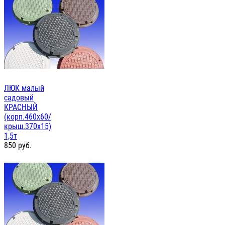
ЛЮК малый
садовый
КРАСНЫЙ
(корп.460х60/
крыш.370х15)
1,5т
850
руб.