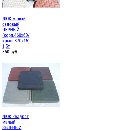
ЛЮК малый
садовый
ЧЁРНЫЙ
(корп.460х60/
крыш.370х15)
1,5т
850
руб.
ЛЮК квадрат
малый
ЗЕЛЁНЫЙ