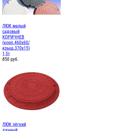
ЛЮК малый
садовый
КОРИЧНЕВ
(корп.460х60/
крыш.370х15)
1,5т
850
руб.
ЛЮК лёгкий
дачный