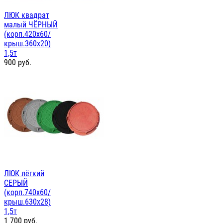
ЛЮК квадрат
малый ЧЁРНЫЙ
(корп.420х60/
крыш.360х20)
1,5т
900
руб.
ЛЮК лёгкий
СЕРЫЙ
(корп.740х60/
крыш.630х28)
1,5т
1 700
руб.