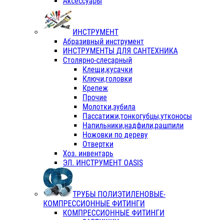
Аксессуары
ИНСТРУМЕНТ
Абразивный инструмент
ИНСТРУМЕНТЫ ДЛЯ САНТЕХНИКА
Столярно-слесарный
Клещи,кусачки
Ключи,головки
Крепеж
Прочие
Молотки,зубила
Пассатижи,тонкогубцы,утконосы
Напильники,надфили,рашпили
Ножовки по дереву
Отвертки
Хоз. инвентарь
ЭЛ. ИНСТРУМЕНТ OASIS
ТРУБЫ ПОЛИЭТИЛЕНОВЫЕ-
КОМПРЕССИОННЫЕ ФИТИНГИ
КОМПРЕССИОННЫЕ ФИТИНГИ