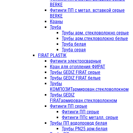
BERKE
Фитинги ПП с метал. вставкой серые
BERKE
Краны
Труба
Трубы арм. стекловолокно серые
Трубы арм.стекловолокно белые
Труба белая
Труба серая
FIRAT PLASTIK
Фитинги электросварные
Кран для отопления ФИРАТ
Трубы GEDIZ FIRAT серые
Трубы GEDIZ FIRAT белые
Трубы
КОМПОЗИТармирован.стекловолокном
Трубы GEDIZ
FIRATармирован.стекловолокном
Фитинги ПП серые
Фитинги ПП серые
Фитинги ППс металл. серые
Трубы ПП водопровод белая
Трубы PN25 арм.белая