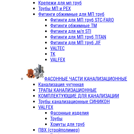
Крепежи для мп труб
Трубы МП и PEX
Фитинги обжимные для МП труб
Фитинги для МП труб STC-FARO
Фитинги обжимные ТМ
Фитинги для м/п STI
Фитинги для МП труб TITAN
Фитинги для МП труб JIF
VALTEC
TK
VALFEX
ФАСОННЫЕ ЧАСТИ КАНАЛИЗАЦИОННЫЕ
Канализация чугунная
ТРАПЫ КАНАЛИЗАЦИОННЫЕ
КОМПЛЕКТУЮЩИЕ ДЛЯ КАНАЛИЗАЦИИ
Трубы канализационные СИНИКОН
VALFEX
Фасонные изделия
Трубы
Хомуты для труб
ПВХ (стройполимер)