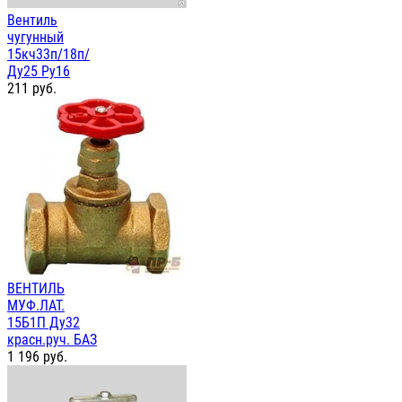
Вентиль
чугунный
15кч33п/18п/
Ду25 Ру16
211
руб.
ВЕНТИЛЬ
МУФ.ЛАТ.
15Б1П Ду32
красн.руч. БАЗ
1 196
руб.