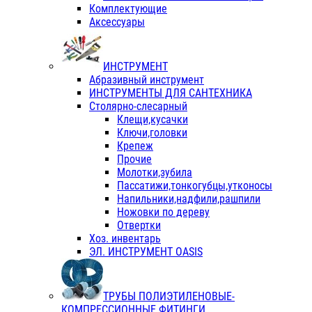
Комплектующие
Аксессуары
ИНСТРУМЕНТ
Абразивный инструмент
ИНСТРУМЕНТЫ ДЛЯ САНТЕХНИКА
Столярно-слесарный
Клещи,кусачки
Ключи,головки
Крепеж
Прочие
Молотки,зубила
Пассатижи,тонкогубцы,утконосы
Напильники,надфили,рашпили
Ножовки по дереву
Отвертки
Хоз. инвентарь
ЭЛ. ИНСТРУМЕНТ OASIS
ТРУБЫ ПОЛИЭТИЛЕНОВЫЕ-
КОМПРЕССИОННЫЕ ФИТИНГИ