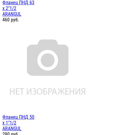
Фланец ПНД 63
х 2"1/2
ARANGUL
460
руб.
Фланец ПНД 50
х 1"1/2
ARANGUL
290
руб.