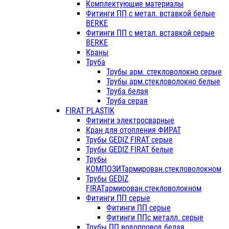
Комплектующие материалы
Фитинги ПП с метал. вставкой белые
BERKE
Фитинги ПП с метал. вставкой серые
BERKE
Краны
Труба
Трубы арм. стекловолокно серые
Трубы арм.стекловолокно белые
Труба белая
Труба серая
FIRAT PLASTIK
Фитинги электросварные
Кран для отопления ФИРАТ
Трубы GEDIZ FIRAT серые
Трубы GEDIZ FIRAT белые
Трубы
КОМПОЗИТармирован.стекловолокном
Трубы GEDIZ
FIRATармирован.стекловолокном
Фитинги ПП серые
Фитинги ПП серые
Фитинги ППс металл. серые
Трубы ПП водопровод белая