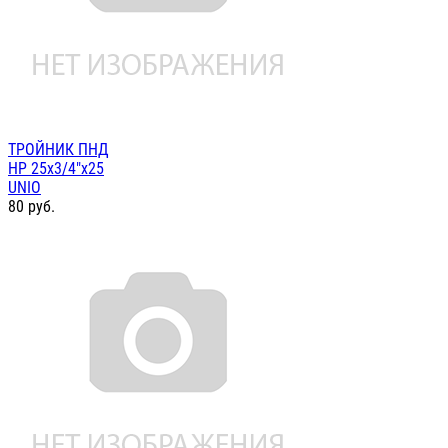
ТРОЙНИК ПНД
НР 25х3/4"х25
UNIO
80
руб.