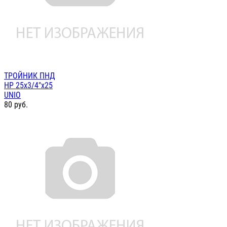
ТРОЙНИК ПНД
НР 25х3/4"х25
UNIO
80
руб.