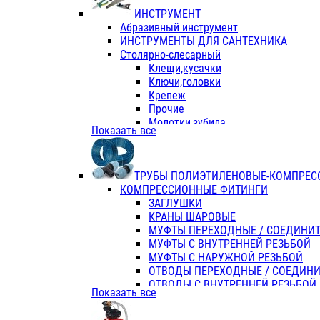
ИНСТРУМЕНТ
Абразивный инструмент
ИНСТРУМЕНТЫ ДЛЯ САНТЕХНИКА
Столярно-слесарный
Клещи,кусачки
Ключи,головки
Крепеж
Прочие
Молотки,зубила
Показать все
Пассатижи,тонкогубцы,утконосы
Напильники,надфили,рашпили
Ножовки по дереву
ТРУБЫ ПОЛИЭТИЛЕНОВЫЕ-КОМПРЕС
Отвертки
КОМПРЕССИОННЫЕ ФИТИНГИ
Хоз. инвентарь
ЗАГЛУШКИ
ЭЛ. ИНСТРУМЕНТ OASIS
КРАНЫ ШАРОВЫЕ
МУФТЫ ПЕРЕХОДНЫЕ / СОЕДИНИ
МУФТЫ С ВНУТРЕННЕЙ РЕЗЬБОЙ
МУФТЫ С НАРУЖНОЙ РЕЗЬБОЙ
ОТВОДЫ ПЕРЕХОДНЫЕ / СОЕДИН
ОТВОДЫ С ВНУТРЕННЕЙ РЕЗЬБОЙ
Показать все
ОТВОДЫ С НАРУЖНОЙ РЕЗЬБОЙ
СЕДЕЛКИ