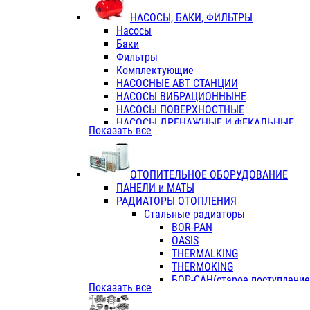
ФЛАНЦЫ / ВТУЛКИ
НАСОСЫ, БАКИ, ФИЛЬТРЫ
ТРОЙНИКИ ПЕРЕХОДНЫЕ / СОЕД
Насосы
ТРОЙНИКИ С ВНУТРЕННЕЙ РЕЗЬБ
Баки
ТРОЙНИКИ С НАРУЖНОЙ РЕЗЬБОЙ
Фильтры
КОЛЬЦА РЕЗИНОВЫЕ
Комплектующие
ТРУБЫ НАПОРНЫЕ
НАСОСНЫЕ АВТ СТАНЦИИ
ТРУБЫ ГОФРИРОВАННЫЕ ДВУХСЛ.
НАСОСЫ ВИБРАЦИОННЫНЕ
ТРУБЫ ПОЛИЭТИЛЕНОВЫЕ
НАСОСЫ ПОВЕРХНОСТНЫЕ
НАСОСЫ ДРЕНАЖНЫЕ И ФЕКАЛЬНЫЕ
Показать все
НАСОСЫ ПОВЫСИТ и ЦИРКУЛЯЦИОННЫ
НАСОСЫ СКВАЖИННЫЕ
ОТОПИТЕЛЬНОЕ ОБОРУДОВАНИЕ
ПАНЕЛИ и МАТЫ
РАДИАТОРЫ ОТОПЛЕНИЯ
Стальные радиаторы
BOR-PAN
OASIS
THERMALKING
THERMOKING
БОР-САН(старое поступление,
Показать все
БОРСАН
AZARIO