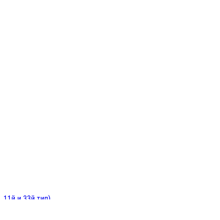
ИНИТЕЛЬНЫЕ
ОЙ
Е
 11й и 33й тип)