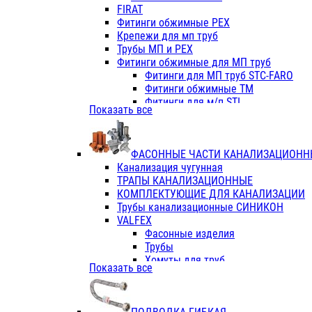
Фитинги ПП белые
FIRAT
Фитинги ПП белые
Фитинги обжимные PEX
Фитинги ППс металл.белые
Крепежи для мп труб
VALFEX
Трубы МП и PEX
Трубы PE-RT
Фитинги обжимные для МП труб
Трубы ПП водопровод белые
Фитинги для МП труб STC-FARO
Трубы ПП водопровод серые
Фитинги обжимные ТМ
Трубы армированные стекловолок
Фитинги для м/п STI
Показать все
Трубы армированные стекловолок
Фитинги для МП труб TITAN
Фитинги ПП серые
Фитинги для МП труб JIF
Краны
VALTEC
Фитинги с металл. серые
ФАСОННЫЕ ЧАСТИ КАНАЛИЗАЦИОНН
TK
Фитинги ПП (серые)
Канализация чугунная
VALFEX
Фитинги ПП белые
ТРАПЫ КАНАЛИЗАЦИОННЫЕ
Краны
КОМПЛЕКТУЮЩИЕ ДЛЯ КАНАЛИЗАЦИИ
Фитинги ПП (белые)
Трубы канализационные СИНИКОН
Фитинги ПП с металлом бел
VALFEX
ПК КОНТУР
Фасонные изделия
Краны полипропиленовые
Трубы
Трубы полипропиленивые
Хомуты для труб
Показать все
Труба PPR PN20
ПВХ (стройполимер)
Труба PPR-AL-PPR PN25(цент
Трубы
Труба PPR-GF-PPR PN25(арми
Фасонные изделия
Фитинги полипропиленовые