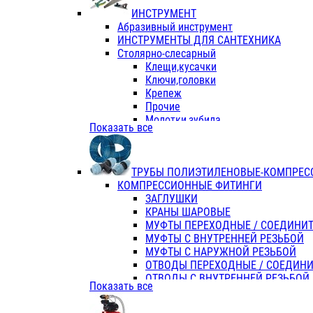
ИНСТРУМЕНТ
Абразивный инструмент
ИНСТРУМЕНТЫ ДЛЯ САНТЕХНИКА
Столярно-слесарный
Клещи,кусачки
Ключи,головки
Крепеж
Прочие
Молотки,зубила
Показать все
Пассатижи,тонкогубцы,утконосы
Напильники,надфили,рашпили
Ножовки по дереву
ТРУБЫ ПОЛИЭТИЛЕНОВЫЕ-КОМПРЕС
Отвертки
КОМПРЕССИОННЫЕ ФИТИНГИ
Хоз. инвентарь
ЗАГЛУШКИ
ЭЛ. ИНСТРУМЕНТ OASIS
КРАНЫ ШАРОВЫЕ
МУФТЫ ПЕРЕХОДНЫЕ / СОЕДИНИ
МУФТЫ С ВНУТРЕННЕЙ РЕЗЬБОЙ
МУФТЫ С НАРУЖНОЙ РЕЗЬБОЙ
ОТВОДЫ ПЕРЕХОДНЫЕ / СОЕДИН
ОТВОДЫ С ВНУТРЕННЕЙ РЕЗЬБОЙ
Показать все
ОТВОДЫ С НАРУЖНОЙ РЕЗЬБОЙ
СЕДЕЛКИ