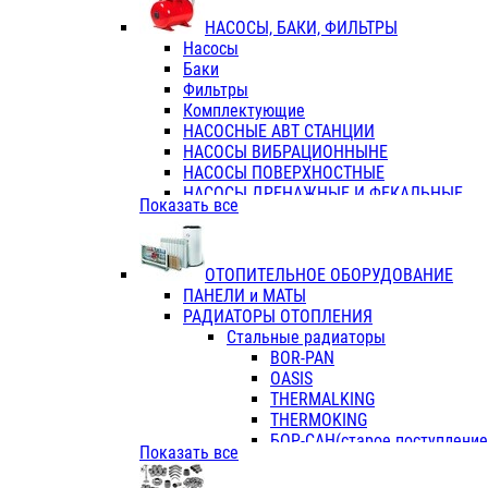
ФЛАНЦЫ / ВТУЛКИ
НАСОСЫ, БАКИ, ФИЛЬТРЫ
ТРОЙНИКИ ПЕРЕХОДНЫЕ / СОЕД
Насосы
ТРОЙНИКИ С ВНУТРЕННЕЙ РЕЗЬБ
Баки
ТРОЙНИКИ С НАРУЖНОЙ РЕЗЬБОЙ
Фильтры
КОЛЬЦА РЕЗИНОВЫЕ
Комплектующие
ТРУБЫ НАПОРНЫЕ
НАСОСНЫЕ АВТ СТАНЦИИ
ТРУБЫ ГОФРИРОВАННЫЕ ДВУХСЛ.
НАСОСЫ ВИБРАЦИОННЫНЕ
ТРУБЫ ПОЛИЭТИЛЕНОВЫЕ
НАСОСЫ ПОВЕРХНОСТНЫЕ
НАСОСЫ ДРЕНАЖНЫЕ И ФЕКАЛЬНЫЕ
Показать все
НАСОСЫ ПОВЫСИТ и ЦИРКУЛЯЦИОННЫ
НАСОСЫ СКВАЖИННЫЕ
ОТОПИТЕЛЬНОЕ ОБОРУДОВАНИЕ
ПАНЕЛИ и МАТЫ
РАДИАТОРЫ ОТОПЛЕНИЯ
Стальные радиаторы
BOR-PAN
OASIS
THERMALKING
THERMOKING
БОР-САН(старое поступление,
Показать все
БОРСАН
AZARIO