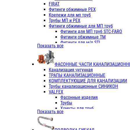
Фитинги ПП белые
FIRAT
Фитинги ПП белые
Фитинги обжимные PEX
Фитинги ППс металл.белые
Крепежи для мп труб
VALFEX
Трубы МП и PEX
Трубы PE-RT
Фитинги обжимные для МП труб
Трубы ПП водопровод белые
Фитинги для МП труб STC-FARO
Трубы ПП водопровод серые
Фитинги обжимные ТМ
Трубы армированные стекловолок
Фитинги для м/п STI
Показать все
Трубы армированные стекловолок
Фитинги для МП труб TITAN
Фитинги ПП серые
Фитинги для МП труб JIF
Краны
VALTEC
Фитинги с металл. серые
ФАСОННЫЕ ЧАСТИ КАНАЛИЗАЦИОНН
TK
Фитинги ПП (серые)
Канализация чугунная
VALFEX
Фитинги ПП белые
ТРАПЫ КАНАЛИЗАЦИОННЫЕ
Краны
КОМПЛЕКТУЮЩИЕ ДЛЯ КАНАЛИЗАЦИИ
Фитинги ПП (белые)
Трубы канализационные СИНИКОН
Фитинги ПП с металлом бел
VALFEX
ПК КОНТУР
Фасонные изделия
Краны полипропиленовые
Трубы
Трубы полипропиленивые
Хомуты для труб
Показать все
Труба PPR PN20
ПВХ (стройполимер)
Труба PPR-AL-PPR PN25(цент
Трубы
Труба PPR-GF-PPR PN25(арми
Фасонные изделия
Фитинги полипропиленовые