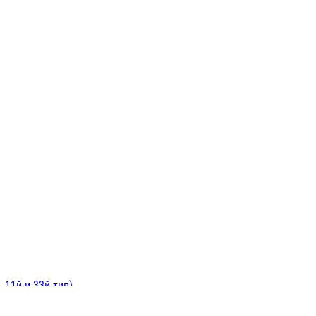
ИНИТЕЛЬНЫЕ
ОЙ
Е
 11й и 33й тип)