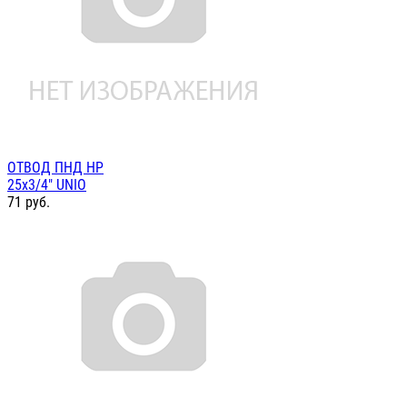
ОТВОД ПНД НР
25х3/4" UNIO
71
руб.