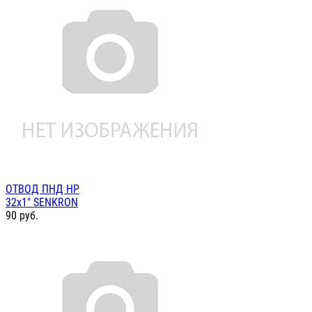
ОТВОД ПНД НР
32х1" SENKRON
90
руб.