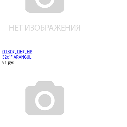
ОТВОД ПНД НР
32х1" ARANGUL
91
руб.