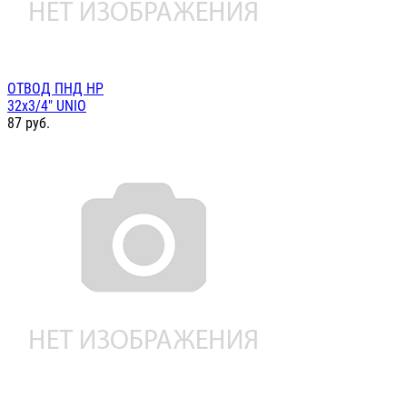
ОТВОД ПНД НР
32х3/4" UNIO
87
руб.