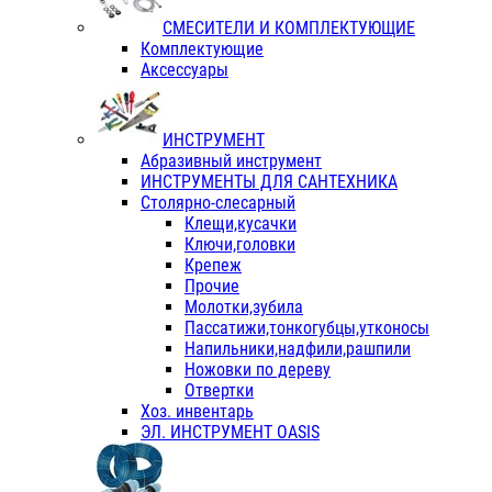
СМЕСИТЕЛИ И КОМПЛЕКТУЮЩИЕ
Комплектующие
Аксессуары
ИНСТРУМЕНТ
Абразивный инструмент
ИНСТРУМЕНТЫ ДЛЯ САНТЕХНИКА
Столярно-слесарный
Клещи,кусачки
Ключи,головки
Крепеж
Прочие
Молотки,зубила
Пассатижи,тонкогубцы,утконосы
Напильники,надфили,рашпили
Ножовки по дереву
Отвертки
Хоз. инвентарь
ЭЛ. ИНСТРУМЕНТ OASIS