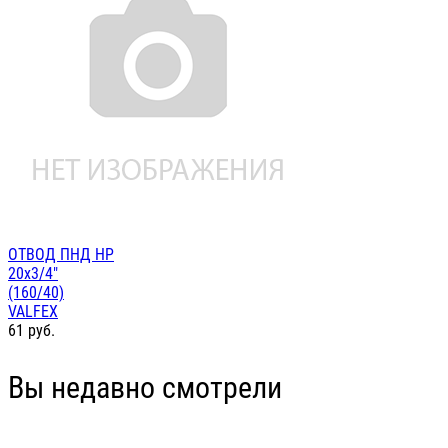
ОТВОД ПНД НР
20х3/4"
(160/40)
VALFEX
61
руб.
Вы недавно смотрели