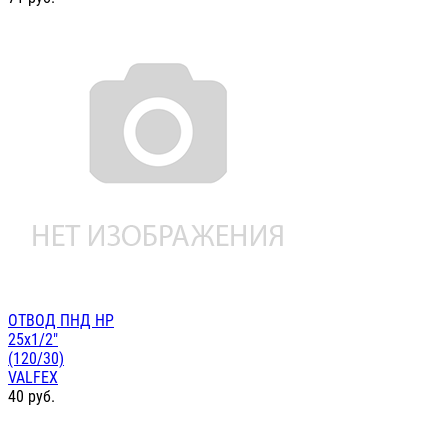
ОТВОД ПНД НР
25х1/2"
(120/30)
VALFEX
40
руб.