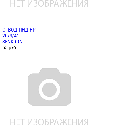
ОТВОД ПНД НР
20х3/4"
SENKRON
55
руб.