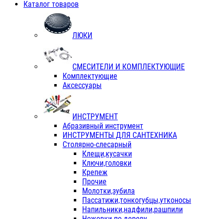
Каталог товаров
ЛЮКИ
СМЕСИТЕЛИ И КОМПЛЕКТУЮЩИЕ
Комплектующие
Аксессуары
ИНСТРУМЕНТ
Абразивный инструмент
ИНСТРУМЕНТЫ ДЛЯ САНТЕХНИКА
Столярно-слесарный
Клещи,кусачки
Ключи,головки
Крепеж
Прочие
Молотки,зубила
Пассатижи,тонкогубцы,утконосы
Напильники,надфили,рашпили
Ножовки по дереву