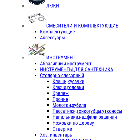
ЛЮКИ
СМЕСИТЕЛИ И КОМПЛЕКТУЮЩИЕ
Комплектующие
Аксессуары
ИНСТРУМЕНТ
Абразивный инструмент
ИНСТРУМЕНТЫ ДЛЯ САНТЕХНИКА
Столярно-слесарный
Клещи,кусачки
Ключи,головки
Крепеж
Прочие
Молотки,зубила
Пассатижи,тонкогубцы,утконосы
Напильники,надфили,рашпили
Ножовки по дереву
Отвертки
Хоз. инвентарь