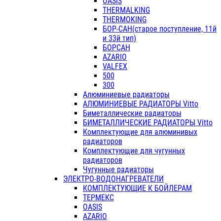
OASIS
THERMALKING
THERMOKING
БОР-САН(старое поступление, 11й
и 33й тип)
БОРСАН
AZARIO
VALFEX
500
300
Алюминиевые радиаторы
АЛЮМИНИЕВЫЕ РАДИАТОРЫ Vitto
Биметаллические радиаторы
БИМЕТАЛЛИЧЕСКИЕ РАДИАТОРЫ Vitto
Комплектующие для алюминивых
радиаторов
Комплектующие для чугунных
радиаторов
Чугунные радиаторы
ЭЛЕКТРО-ВОДОНАГРЕВАТЕЛИ
КОМПЛЕКТУЮЩИЕ К БОЙЛЕРАМ
ТЕРМЕКС
OASIS
AZARIO