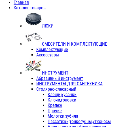
Главная
Каталог товаров
ЛЮКИ
СМЕСИТЕЛИ И КОМПЛЕКТУЮЩИЕ
Комплектующие
Аксессуары
ИНСТРУМЕНТ
Абразивный инструмент
ИНСТРУМЕНТЫ ДЛЯ САНТЕХНИКА
Столярно-слесарный
Клещи,кусачки
Ключи,головки
Крепеж
Прочие
Молотки,зубила
Пассатижи,тонкогубцы,утконосы
Напильники,надфили,рашпили