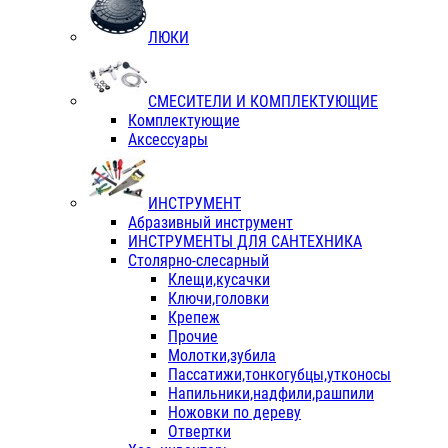
ЛЮКИ
СМЕСИТЕЛИ И КОМПЛЕКТУЮЩИЕ
Комплектующие
Аксессуары
ИНСТРУМЕНТ
Абразивный инструмент
ИНСТРУМЕНТЫ ДЛЯ САНТЕХНИКА
Столярно-слесарный
Клещи,кусачки
Ключи,головки
Крепеж
Прочие
Молотки,зубила
Пассатижи,тонкогубцы,утконосы
Напильники,надфили,рашпили
Ножовки по дереву
Отвертки