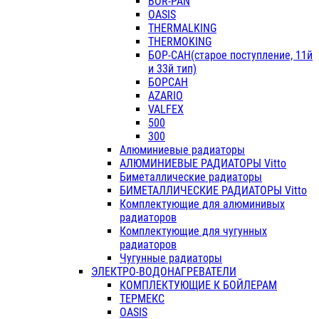
BOR-PAN
OASIS
THERMALKING
THERMOKING
БОР-САН(старое поступление, 11й
и 33й тип)
БОРСАН
AZARIO
VALFEX
500
300
Алюминиевые радиаторы
АЛЮМИНИЕВЫЕ РАДИАТОРЫ Vitto
Биметаллические радиаторы
БИМЕТАЛЛИЧЕСКИЕ РАДИАТОРЫ Vitto
Комплектующие для алюминивых
радиаторов
Комплектующие для чугунных
радиаторов
Чугунные радиаторы
ЭЛЕКТРО-ВОДОНАГРЕВАТЕЛИ
КОМПЛЕКТУЮЩИЕ К БОЙЛЕРАМ
ТЕРМЕКС
OASIS