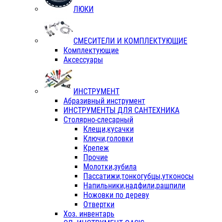
ЛЮКИ
СМЕСИТЕЛИ И КОМПЛЕКТУЮЩИЕ
Комплектующие
Аксессуары
ИНСТРУМЕНТ
Абразивный инструмент
ИНСТРУМЕНТЫ ДЛЯ САНТЕХНИКА
Столярно-слесарный
Клещи,кусачки
Ключи,головки
Крепеж
Прочие
Молотки,зубила
Пассатижи,тонкогубцы,утконосы
Напильники,надфили,рашпили
Ножовки по дереву
Отвертки
Хоз. инвентарь