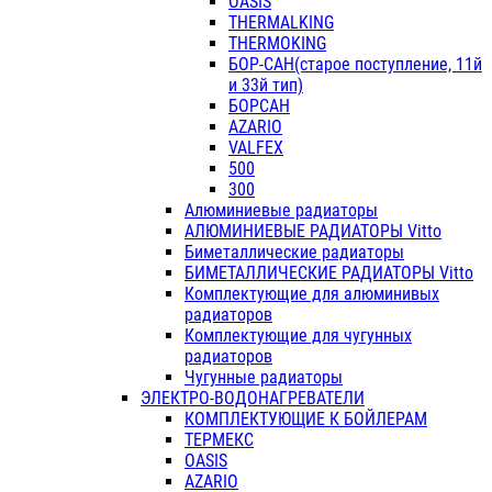
OASIS
THERMALKING
THERMOKING
БОР-САН(старое поступление, 11й
и 33й тип)
БОРСАН
AZARIO
VALFEX
500
300
Алюминиевые радиаторы
АЛЮМИНИЕВЫЕ РАДИАТОРЫ Vitto
Биметаллические радиаторы
БИМЕТАЛЛИЧЕСКИЕ РАДИАТОРЫ Vitto
Комплектующие для алюминивых
радиаторов
Комплектующие для чугунных
радиаторов
Чугунные радиаторы
ЭЛЕКТРО-ВОДОНАГРЕВАТЕЛИ
КОМПЛЕКТУЮЩИЕ К БОЙЛЕРАМ
ТЕРМЕКС
OASIS
AZARIO