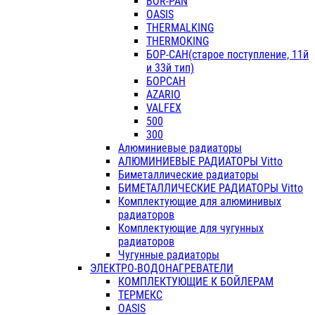
BOR-PAN
OASIS
THERMALKING
THERMOKING
БОР-САН(старое поступление, 11й
и 33й тип)
БОРСАН
AZARIO
VALFEX
500
300
Алюминиевые радиаторы
АЛЮМИНИЕВЫЕ РАДИАТОРЫ Vitto
Биметаллические радиаторы
БИМЕТАЛЛИЧЕСКИЕ РАДИАТОРЫ Vitto
Комплектующие для алюминивых
радиаторов
Комплектующие для чугунных
радиаторов
Чугунные радиаторы
ЭЛЕКТРО-ВОДОНАГРЕВАТЕЛИ
КОМПЛЕКТУЮЩИЕ К БОЙЛЕРАМ
ТЕРМЕКС
OASIS