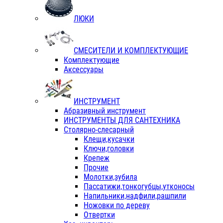
ЛЮКИ
СМЕСИТЕЛИ И КОМПЛЕКТУЮЩИЕ
Комплектующие
Аксессуары
ИНСТРУМЕНТ
Абразивный инструмент
ИНСТРУМЕНТЫ ДЛЯ САНТЕХНИКА
Столярно-слесарный
Клещи,кусачки
Ключи,головки
Крепеж
Прочие
Молотки,зубила
Пассатижи,тонкогубцы,утконосы
Напильники,надфили,рашпили
Ножовки по дереву
Отвертки