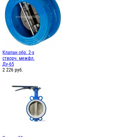
Клапан обр. 2-х
створч. межфл.
Ду-65
2 226
руб.