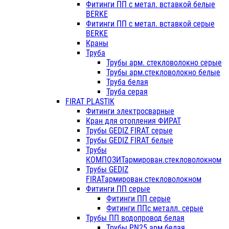
Фитинги ПП с метал. вставкой белые
BERKE
Фитинги ПП с метал. вставкой серые
BERKE
Краны
Труба
Трубы арм. стекловолокно серые
Трубы арм.стекловолокно белые
Труба белая
Труба серая
FIRAT PLASTIK
Фитинги электросварные
Кран для отопления ФИРАТ
Трубы GEDIZ FIRAT серые
Трубы GEDIZ FIRAT белые
Трубы
КОМПОЗИТармирован.стекловолокном
Трубы GEDIZ
FIRATармирован.стекловолокном
Фитинги ПП серые
Фитинги ПП серые
Фитинги ППс металл. серые
Трубы ПП водопровод белая
Трубы PN25 арм.белая