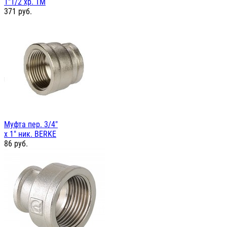
1"1/2 хр. TM
371
руб.
Муфта пер. 3/4"
х 1" ник. BERKE
86
руб.