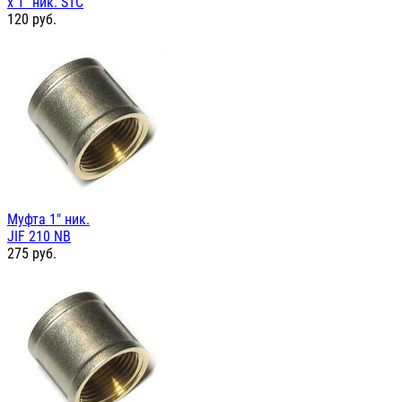
х 1" ник. STC
120
руб.
Муфта 1" ник.
JIF 210 NB
275
руб.