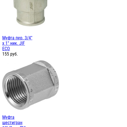
Муфта пер. 3/4"
х 1" ник. JIF
ЕСО
155
руб.
Муфта
шестигран