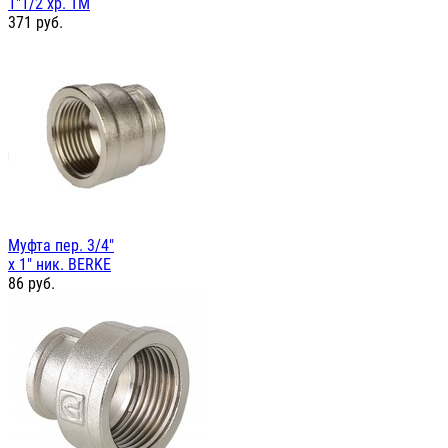
1"1/2 хр. TM
371
руб.
Муфта пер. 3/4"
х 1" ник. BERKE
86
руб.