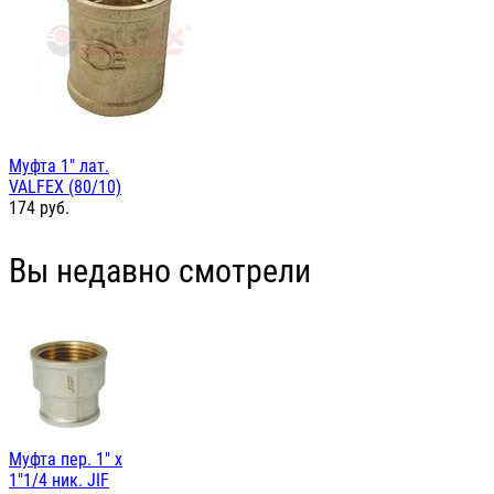
Муфта 1" лат.
VALFEX (80/10)
174
руб.
Вы недавно смотрели
Муфта пер. 1" х
1"1/4 ник. JIF