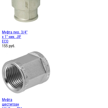
Муфта пер. 3/4"
х 1" ник. JIF
ЕСО
155
руб.
Муфта
шестигран