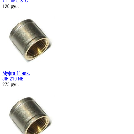
х 1" ник. STC
120
руб.
Муфта 1" ник.
JIF 210 NB
275
руб.