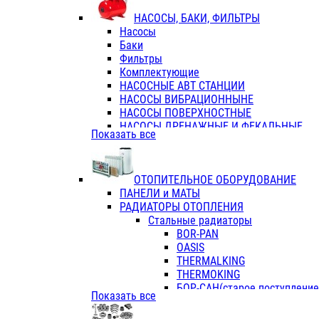
ФЛАНЦЫ / ВТУЛКИ
НАСОСЫ, БАКИ, ФИЛЬТРЫ
ТРОЙНИКИ ПЕРЕХОДНЫЕ / СОЕД
Насосы
ТРОЙНИКИ С ВНУТРЕННЕЙ РЕЗЬБ
Баки
ТРОЙНИКИ С НАРУЖНОЙ РЕЗЬБОЙ
Фильтры
КОЛЬЦА РЕЗИНОВЫЕ
Комплектующие
ТРУБЫ НАПОРНЫЕ
НАСОСНЫЕ АВТ СТАНЦИИ
ТРУБЫ ГОФРИРОВАННЫЕ ДВУХСЛ.
НАСОСЫ ВИБРАЦИОННЫНЕ
ТРУБЫ ПОЛИЭТИЛЕНОВЫЕ
НАСОСЫ ПОВЕРХНОСТНЫЕ
НАСОСЫ ДРЕНАЖНЫЕ И ФЕКАЛЬНЫЕ
Показать все
НАСОСЫ ПОВЫСИТ и ЦИРКУЛЯЦИОННЫ
НАСОСЫ СКВАЖИННЫЕ
ОТОПИТЕЛЬНОЕ ОБОРУДОВАНИЕ
ПАНЕЛИ и МАТЫ
РАДИАТОРЫ ОТОПЛЕНИЯ
Стальные радиаторы
BOR-PAN
OASIS
THERMALKING
THERMOKING
БОР-САН(старое поступление,
Показать все
БОРСАН
AZARIO