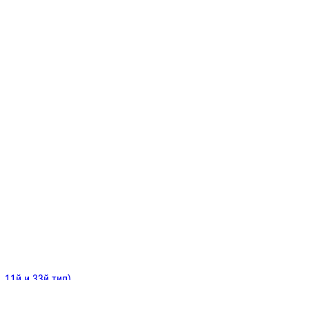
ИНИТЕЛЬНЫЕ
ОЙ
Е
 11й и 33й тип)