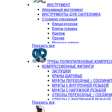
ИНСТРУМЕНТ
Абразивный инструмент
ИНСТРУМЕНТЫ ДЛЯ САНТЕХНИКА
Столярно-слесарный
Клещи,кусачки
Ключи,головки
Крепеж
Прочие
Молотки,зубила
Показать все
Пассатижи,тонкогубцы,утконосы
Напильники,надфили,рашпили
Ножовки по дереву
ТРУБЫ ПОЛИЭТИЛЕНОВЫЕ-КОМПРЕС
Отвертки
КОМПРЕССИОННЫЕ ФИТИНГИ
Хоз. инвентарь
ЗАГЛУШКИ
ЭЛ. ИНСТРУМЕНТ OASIS
КРАНЫ ШАРОВЫЕ
МУФТЫ ПЕРЕХОДНЫЕ / СОЕДИНИ
МУФТЫ С ВНУТРЕННЕЙ РЕЗЬБОЙ
МУФТЫ С НАРУЖНОЙ РЕЗЬБОЙ
ОТВОДЫ ПЕРЕХОДНЫЕ / СОЕДИН
ОТВОДЫ С ВНУТРЕННЕЙ РЕЗЬБОЙ
Показать все
ОТВОДЫ С НАРУЖНОЙ РЕЗЬБОЙ
СЕДЕЛКИ