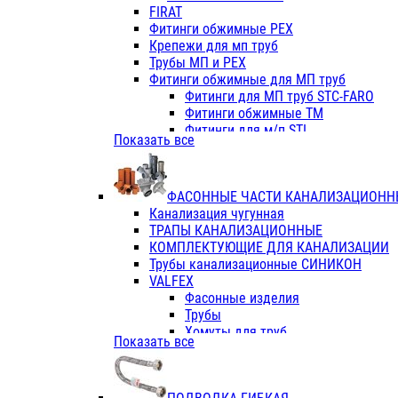
Фитинги ПП белые
FIRAT
Фитинги ПП белые
Фитинги обжимные PEX
Фитинги ППс металл.белые
Крепежи для мп труб
VALFEX
Трубы МП и PEX
Трубы PE-RT
Фитинги обжимные для МП труб
Трубы ПП водопровод белые
Фитинги для МП труб STC-FARO
Трубы ПП водопровод серые
Фитинги обжимные ТМ
Трубы армированные стекловолок
Фитинги для м/п STI
Показать все
Трубы армированные стекловолок
Фитинги для МП труб TITAN
Фитинги ПП серые
Фитинги для МП труб JIF
Краны
VALTEC
Фитинги с металл. серые
ФАСОННЫЕ ЧАСТИ КАНАЛИЗАЦИОНН
TK
Фитинги ПП (серые)
Канализация чугунная
VALFEX
Фитинги ПП белые
ТРАПЫ КАНАЛИЗАЦИОННЫЕ
Краны
КОМПЛЕКТУЮЩИЕ ДЛЯ КАНАЛИЗАЦИИ
Фитинги ПП (белые)
Трубы канализационные СИНИКОН
Фитинги ПП с металлом бел
VALFEX
ПК КОНТУР
Фасонные изделия
Краны полипропиленовые
Трубы
Трубы полипропиленивые
Хомуты для труб
Показать все
Труба PPR PN20
ПВХ (стройполимер)
Труба PPR-AL-PPR PN25(цент
Трубы
Труба PPR-GF-PPR PN25(арми
Фасонные изделия
Фитинги полипропиленовые