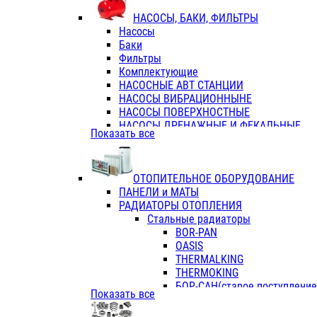
ФЛАНЦЫ / ВТУЛКИ
НАСОСЫ, БАКИ, ФИЛЬТРЫ
ТРОЙНИКИ ПЕРЕХОДНЫЕ / СОЕД
Насосы
ТРОЙНИКИ С ВНУТРЕННЕЙ РЕЗЬБ
Баки
ТРОЙНИКИ С НАРУЖНОЙ РЕЗЬБОЙ
Фильтры
КОЛЬЦА РЕЗИНОВЫЕ
Комплектующие
ТРУБЫ НАПОРНЫЕ
НАСОСНЫЕ АВТ СТАНЦИИ
ТРУБЫ ГОФРИРОВАННЫЕ ДВУХСЛ.
НАСОСЫ ВИБРАЦИОННЫНЕ
ТРУБЫ ПОЛИЭТИЛЕНОВЫЕ
НАСОСЫ ПОВЕРХНОСТНЫЕ
НАСОСЫ ДРЕНАЖНЫЕ И ФЕКАЛЬНЫЕ
Показать все
НАСОСЫ ПОВЫСИТ и ЦИРКУЛЯЦИОННЫ
НАСОСЫ СКВАЖИННЫЕ
ОТОПИТЕЛЬНОЕ ОБОРУДОВАНИЕ
ПАНЕЛИ и МАТЫ
РАДИАТОРЫ ОТОПЛЕНИЯ
Стальные радиаторы
BOR-PAN
OASIS
THERMALKING
THERMOKING
БОР-САН(старое поступление,
Показать все
БОРСАН
AZARIO