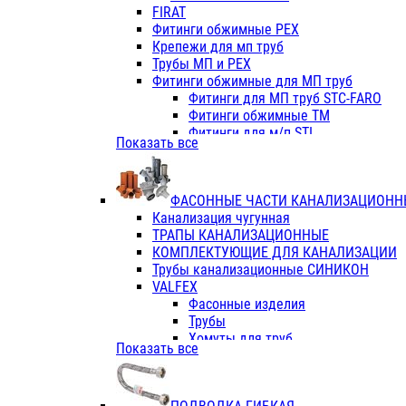
Фитинги ПП белые
FIRAT
Фитинги ПП белые
Фитинги обжимные PEX
Фитинги ППс металл.белые
Крепежи для мп труб
VALFEX
Трубы МП и PEX
Трубы PE-RT
Фитинги обжимные для МП труб
Трубы ПП водопровод белые
Фитинги для МП труб STC-FARO
Трубы ПП водопровод серые
Фитинги обжимные ТМ
Трубы армированные стекловолок
Фитинги для м/п STI
Показать все
Трубы армированные стекловолок
Фитинги для МП труб TITAN
Фитинги ПП серые
Фитинги для МП труб JIF
Краны
VALTEC
Фитинги с металл. серые
ФАСОННЫЕ ЧАСТИ КАНАЛИЗАЦИОНН
TK
Фитинги ПП (серые)
Канализация чугунная
VALFEX
Фитинги ПП белые
ТРАПЫ КАНАЛИЗАЦИОННЫЕ
Краны
КОМПЛЕКТУЮЩИЕ ДЛЯ КАНАЛИЗАЦИИ
Фитинги ПП (белые)
Трубы канализационные СИНИКОН
Фитинги ПП с металлом бел
VALFEX
ПК КОНТУР
Фасонные изделия
Краны полипропиленовые
Трубы
Трубы полипропиленивые
Хомуты для труб
Показать все
Труба PPR PN20
ПВХ (стройполимер)
Труба PPR-AL-PPR PN25(цент
Трубы
Труба PPR-GF-PPR PN25(арми
Фасонные изделия
Фитинги полипропиленовые