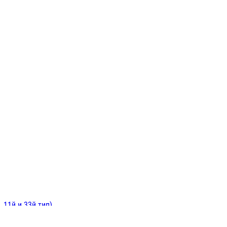
ИНИТЕЛЬНЫЕ
ОЙ
Е
 11й и 33й тип)