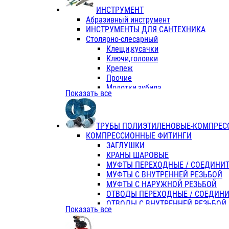
ИНСТРУМЕНТ
Абразивный инструмент
ИНСТРУМЕНТЫ ДЛЯ САНТЕХНИКА
Столярно-слесарный
Клещи,кусачки
Ключи,головки
Крепеж
Прочие
Молотки,зубила
Показать все
Пассатижи,тонкогубцы,утконосы
Напильники,надфили,рашпили
Ножовки по дереву
ТРУБЫ ПОЛИЭТИЛЕНОВЫЕ-КОМПРЕС
Отвертки
КОМПРЕССИОННЫЕ ФИТИНГИ
Хоз. инвентарь
ЗАГЛУШКИ
ЭЛ. ИНСТРУМЕНТ OASIS
КРАНЫ ШАРОВЫЕ
МУФТЫ ПЕРЕХОДНЫЕ / СОЕДИНИ
МУФТЫ С ВНУТРЕННЕЙ РЕЗЬБОЙ
МУФТЫ С НАРУЖНОЙ РЕЗЬБОЙ
ОТВОДЫ ПЕРЕХОДНЫЕ / СОЕДИН
ОТВОДЫ С ВНУТРЕННЕЙ РЕЗЬБОЙ
Показать все
ОТВОДЫ С НАРУЖНОЙ РЕЗЬБОЙ
СЕДЕЛКИ